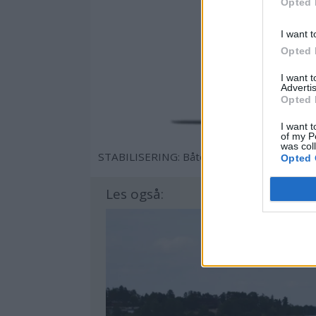
Opted 
I want t
Opted 
I want 
Advertis
Opted 
I want t
of my P
was col
STABILISERING: Båten får et patentert, me
Opted 
Les også: