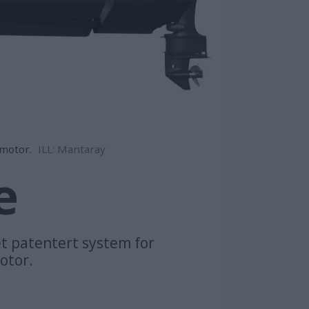
-motor.
ILL: Mantaray
e
et patentert system for
otor.