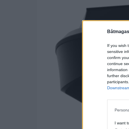
Båtmagasi
If you wish 
sensitive in
confirm you
continue se
information 
further disc
participants
Downstream 
Persona
I want t