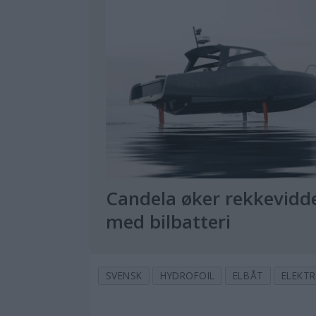
Candela øker rekkevidd
med bilbatteri
SVENSK
HYDROFOIL
ELBÅT
ELEKT