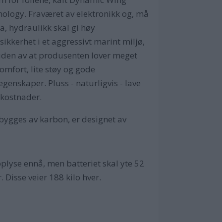
ology. Fraværet av elektronikk og, må
ta, hydraulikk skal gi høy
ssikkerhet i et aggressivt marint miljø,
iden av at produsenten lover meget
omfort, lite støy og gode
egenskaper. Pluss - naturligvis - lave
skostnader.
ygges av karbon, er designet av
plyse ennå, men batteriet skal yte 52
 Disse veier 188 kilo hver.