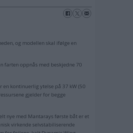
eden, og modellen skal ifølge en
men farten oppnås med beskjedne 70
r en kontinuerlig ytelse på 37 kW (50
ressursene gjelder for begge
elt nye med Mantarays første båt er et
isk virkende selvstabiliserende
m for foilene, kalt Dynamic Wing