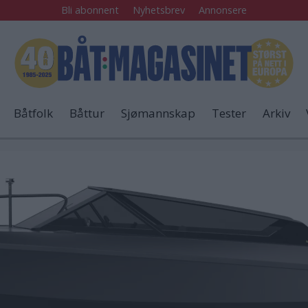
Bli abonnent
Nyhetsbrev
Annonsere
Båtfolk
Båttur
Sjømannskap
Tester
Arkiv