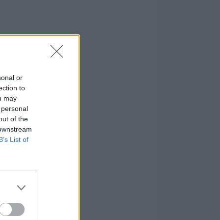
sonal or
ection to
ou may
 personal
out of the
 downstream
B’s List of