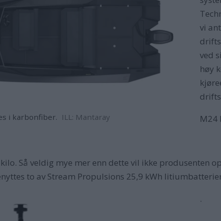
Techn
vi an
drift
ved s
høy k
kjøre
drift
 i karbonfiber.
ILL: Mantaray
M24 b
ilo. Så veldig mye mer enn dette vil ikke produsenten op
enyttes to av Stream Propulsions 25,9 kWh litiumbatterier.
.