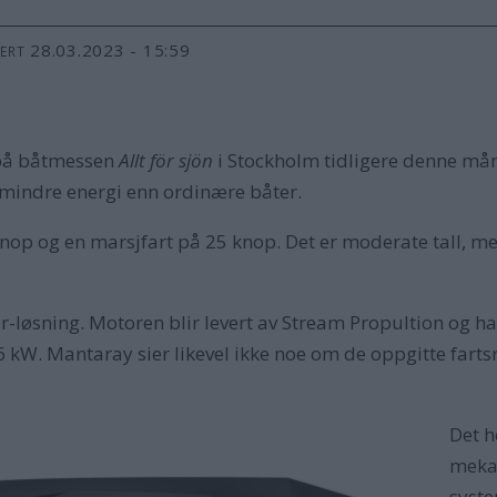
28.03.2023 - 15:59
TERT
på båtmessen
Allt för sjön
i Stockholm tidligere denne mån
 mindre energi enn ordinære båter.
 knop og en marsjfart på 25 knop. Det er moderate tall, 
-løsning. Motoren blir levert av Stream Propultion og ha
6 kW. Mantaray sier likevel ikke noe om de oppgitte farts
Det h
mekan
syste