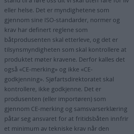
stand til å føre oss dit vi skal uten fare for liv
eller helse. Det er myndighetene som
gjennom sine ISO-standarder, normer og
krav har definert reglene som
båtprodusenten skal etterleve, og det er
tilsynsmyndigheten som skal kontrollere at
produktet møter kravene. Derfor kalles det
også «CE-merking» og ikke «CE-
godkjenning». Sjøfartsdirektoratet skal
kontrollere, ikke godkjenne. Det er
produsenten (eller importøren) som
gjennom CE-merking og samsvarserklæring
påtar seg ansvaret for at fritidsbåten innfrir
et minimum av tekniske krav når den