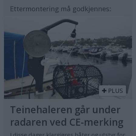
Ettermontering må godkjennes:
PLUS
Teinehaleren går under
radaren ved CE-merking
I disse dager klargjøres båter og utstyr for