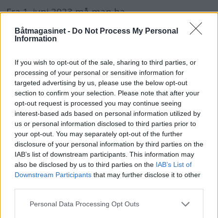
Fra 1. juni 2023 må man ha
høyhastighetsbevis dersom man lovlig skal
Båtmagasinet -
Do Not Process My Personal
føre båt og vannscooter som kan gå over 50
Information
knop. Vi satte oss (litt forutinntatt) på
skolebenken – og fikk flere tankevekkere.
If you wish to opt-out of the sale, sharing to third parties, or
processing of your personal or sensitive information for
targeted advertising by us, please use the below opt-out
section to confirm your selection. Please note that after your
opt-out request is processed you may continue seeing
interest-based ads based on personal information utilized by
us or personal information disclosed to third parties prior to
your opt-out. You may separately opt-out of the further
disclosure of your personal information by third parties on the
IAB’s list of downstream participants. This information may
also be disclosed by us to third parties on the
IAB’s List of
Downstream Participants
that may further disclose it to other
third parties.
PLUS
Personal Data Processing Opt Outs