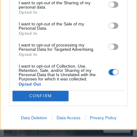
Vestpåbud kommet for å
I want to opt-out of the Sharing of my
personal data.
bli
Opted In
I want to opt-out of the Sale of my
Dagens vestpåbudet ble vedtatt med
Personal Data.
Opted In
knappest mulig flertall våren 2015, og
flertallet vil opprettholde dette.
I want to opt-out of processing my
Personal Data for Targeted Advertising.
Opted In
I want to opt-out of Collection, Use,
Retention, Sale, and/or Sharing of my
Personal Data that Is Unrelated with the
Purposes for which it was collected.
Opted Out
CONFIRM
Data Deletion
Data Access
Privacy Policy
PLUS