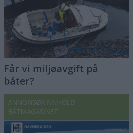
Får vi miljøavgift på
båter?
ANNONSØRINNHOLD
BÅTMAGASINET