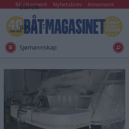
Bli abonnent
Nyhetsbrev
Annonsere
Båtfolk
Båttur
Sjømannskap
Tester
Arkiv
Video
Logg inn