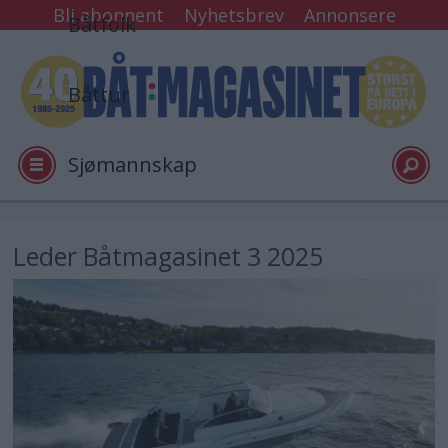
Bli abonnent
Nyhetsbrev
Annonsere
Båtfolk
Båttur
Sjømannskap
Tester
Leder Båtmagasinet 3 2025
Arkiv
Video
Logg inn