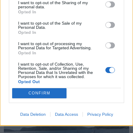
I want to opt-out of the Sharing of my
personal data.
Opted In
I want to opt-out of the Sale of my
Personal Data.
PLUS
Opted In
I want to opt-out of processing my
Siste havn for
Personal Data for Targeted Advertising.
Opted In
slepemannen
I want to opt-out of Collection, Use,
Retention, Sale, and/or Sharing of my
Personal Data that Is Unrelated with the
– Horten kommune har behandlet klagen fra
Purposes for which it was collected.
Opted Out
Vegard Kristoffer Emanuelsen i dag. Klagen er
avvist, og ryddeaksjonen fortesetter, sier
CONFIRM
havnefogden i Horten Espen Eliassen til
Båtmagasinet. Tre av båtene er allerede
vraket.
Data Deletion
Data Access
Privacy Policy