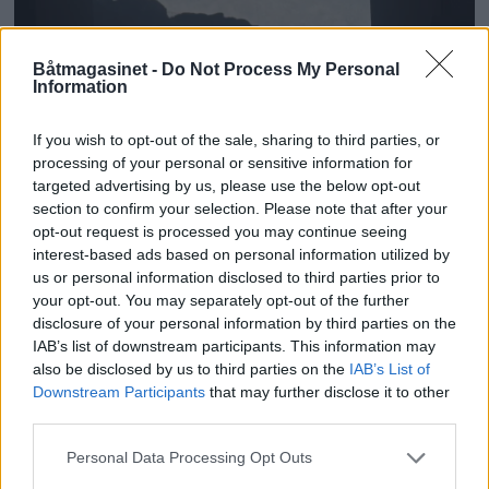
PLUS
Båtmagasinet -
Do Not Process My Personal
Information
- Kysten er underfortalt
If you wish to opt-out of the sale, sharing to third parties, or
processing of your personal or sensitive information for
- Alle har en bestefar i Lofoten, sier Elin
targeted advertising by us, please use the below opt-out
Sander. Alle i Norge har en relasjon til Kysten.
section to confirm your selection. Please note that after your
opt-out request is processed you may continue seeing
Møt produsent og regissør bak filmen
interest-based ads based on personal information utilized by
Havfolket.
us or personal information disclosed to third parties prior to
your opt-out. You may separately opt-out of the further
disclosure of your personal information by third parties on the
IAB’s list of downstream participants. This information may
also be disclosed by us to third parties on the
IAB’s List of
Downstream Participants
that may further disclose it to other
third parties.
Personal Data Processing Opt Outs