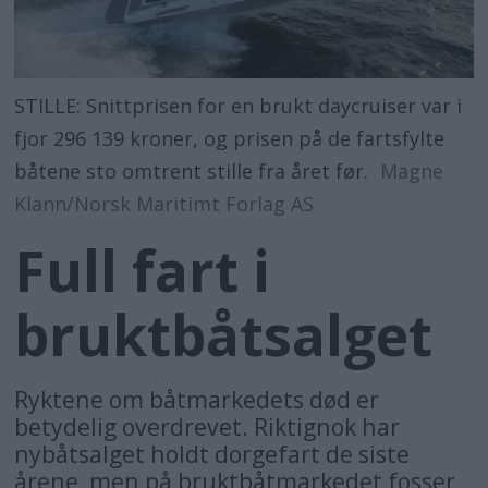
STILLE: Snittprisen for en brukt daycruiser var i
fjor 296 139 kroner, og prisen på de fartsfylte
båtene sto omtrent stille fra året før.
Magne
Klann/Norsk Maritimt Forlag AS
Full fart i
bruktbåtsalget
Ryktene om båtmarkedets død er
betydelig overdrevet. Riktignok har
nybåtsalget holdt dorgefart de siste
årene, men på bruktbåtmarkedet fosser