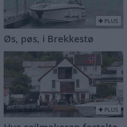
PLUS
Øs, pøs, i Brekkestø
PLUS