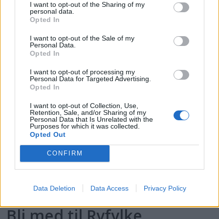
I want to opt-out of the Sharing of my
personal data.
Bremanger
Opted In
Om jeg etter mer enn 20 år og 30 000
I want to opt-out of the Sale of my
Personal Data.
nautiske mil tilbakelagt i nordisk skjærgård
Opted In
må velge meg to jordbærsteder langs
I want to opt-out of processing my
norskekysten, så må det bli Indre Udvår i
Personal Data for Targeted Advertising.
Opted In
Søgne og Kalvåg i Bremanger.
I want to opt-out of Collection, Use,
Retention, Sale, and/or Sharing of my
Personal Data that Is Unrelated with the
Purposes for which it was collected.
Opted Out
CONFIRM
PLUS
Data Deletion
Data Access
Privacy Policy
Bli med til Ryfylke