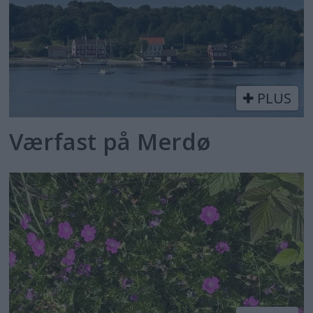
PLUS
Værfast på Merdø