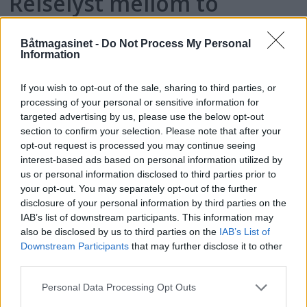
Reiselyst mellom to
permer
Båtmagasinet -
Do Not Process My Personal
Information
Ryfylke er et av de best tilrettelagte
områdene i landet for båtfolk. Et helt ferskt
If you wish to opt-out of the sale, sharing to third parties, or
praktverk som blir utgitt i disse dager bidrar
processing of your personal or sensitive information for
til å gjøre dette landskapet enda mer
targeted advertising by us, please use the below opt-out
tilgjengelig for fritidsbåtfolket.
section to confirm your selection. Please note that after your
opt-out request is processed you may continue seeing
interest-based ads based on personal information utilized by
us or personal information disclosed to third parties prior to
your opt-out. You may separately opt-out of the further
disclosure of your personal information by third parties on the
IAB’s list of downstream participants. This information may
also be disclosed by us to third parties on the
IAB’s List of
Downstream Participants
that may further disclose it to other
PLUS
third parties.
Personal Data Processing Opt Outs
Idyller i Søgne og