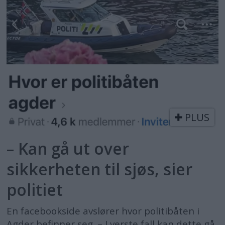
PLUS
– Kan gå ut over
sikkerheten til sjøs, sier
politiet
En facebookside avslører hvor politibåten i
Agder befinner seg. – I verste fall kan dette gå