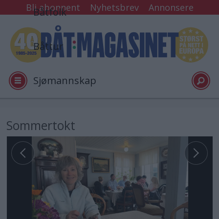
Bli abonnent
Nyhetsbrev
Annonsere
Båtfolk
Båttur
Sjømannskap
Tester
Sommertokt
Arkiv
Video
Logg inn