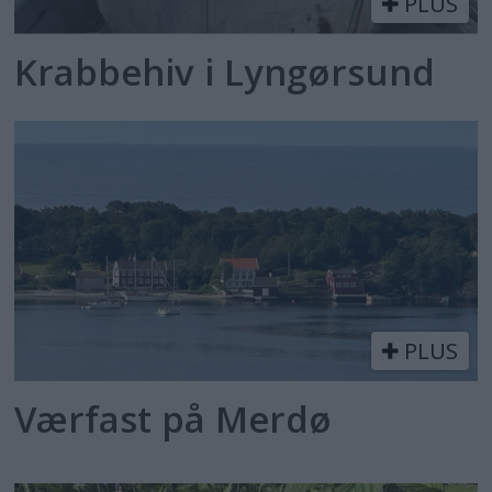
PLUS
Krabbehiv i Lyngørsund
PLUS
Værfast på Merdø