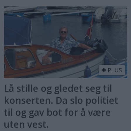
PLUS
Lå stille og gledet seg til
konserten. Da slo politiet
til og gav bot for å være
uten vest.