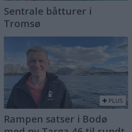
Sentrale båtturer i
Tromsø
PLUS
Rampen satser i Bodø
med ny Targa 46 til rundt