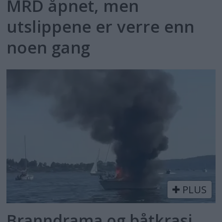
MRD åpnet, men
utslippene er verre enn
noen gang
PLUS
Branndrama og båtkrasj