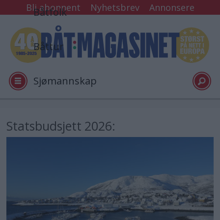
Bli abonnent
Nyhetsbrev
Annonsere
Båtfolk
Båttur
Sjømannskap
Tester
Statsbudsjett 2026:
Arkiv
Video
Logg inn