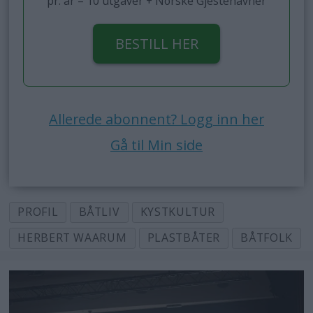
pr. år – 10 utgaver + Norske Gjestehavner
BESTILL HER
Allerede abonnent? Logg inn her
Gå til Min side
PROFIL
BÅTLIV
KYSTKULTUR
HERBERT WAARUM
PLASTBÅTER
BÅTFOLK