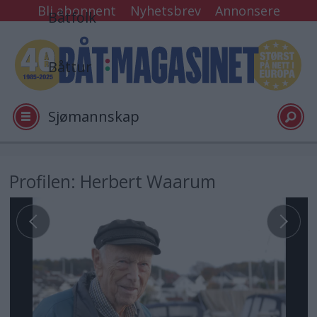
Bli abonnent
Nyhetsbrev
Annonsere
Båtfolk
Båttur
Sjømannskap
Tester
Profilen: Herbert Waarum
Arkiv
Video
Logg inn