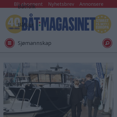
Bli abonnent
Nyhetsbrev
Annonsere
Båtfolk
Båttur
Sjømannskap
Tester
Arkiv
Video
Logg inn