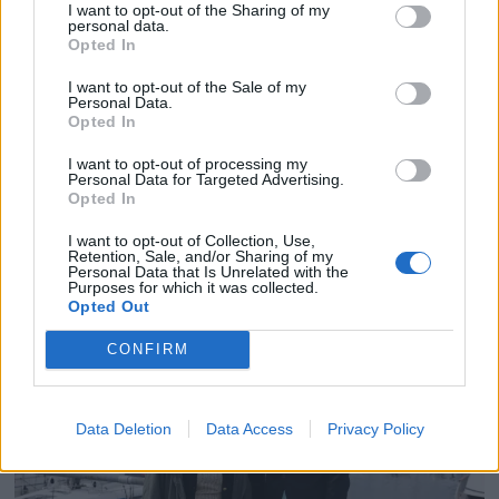
I want to opt-out of the Sharing of my
personal data.
PLUS
Opted In
I want to opt-out of the Sale of my
Personal Data.
Lå stille og gledet seg til
Opted In
konserten. Da slo politiet
I want to opt-out of processing my
Personal Data for Targeted Advertising.
til og gav bot for å være
Opted In
I want to opt-out of Collection, Use,
uten vest.
Retention, Sale, and/or Sharing of my
Personal Data that Is Unrelated with the
Purposes for which it was collected.
Opted Out
CONFIRM
Data Deletion
Data Access
Privacy Policy