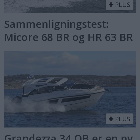
PLUS
Sammenligningstest:
Micore 68 BR og HR 63 BR
PLUS
Grandezza 34 OB er en ny