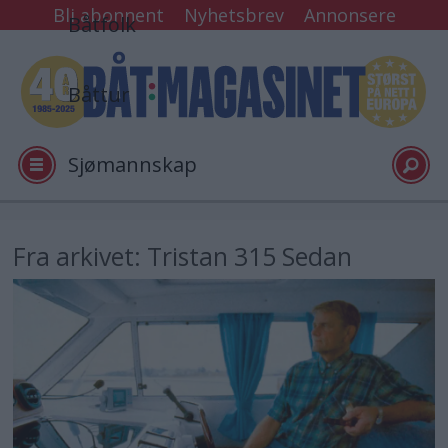
Bli abonnent
Nyhetsbrev
Annonsere
Båtfolk
Båttur
Sjømannskap
Tester
Fra arkivet: Tristan 315 Sedan
Arkiv
Video
Logg inn