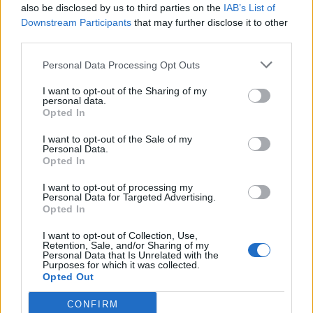
also be disclosed by us to third parties on the
IAB’s List of
Downstream Participants
that may further disclose it to other
Navigasjon med GPS
third parties.
Personal Data Processing Opt Outs
I want to opt-out of the Sharing of my
M/K ”Sjøgutten” har
personal data.
Opted In
gjenoppstått som ny
I want to opt-out of the Sale of my
Personal Data.
Opted In
Redder
I want to opt-out of processing my
Personal Data for Targeted Advertising.
Innherredsfæringen
Opted In
I want to opt-out of Collection, Use,
Retention, Sale, and/or Sharing of my
Personal Data that Is Unrelated with the
Praktiske småtips
Purposes for which it was collected.
Opted Out
CONFIRM