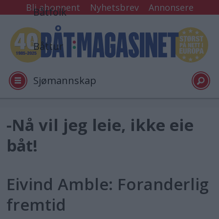
Bli abonnent
Nyhetsbrev
Annonsere
Båtfolk
Båttur
Sjømannskap
Tester
Tag:
-Nå vil jeg leie, ikke eie
utgave
båt!
Arkiv
nr
Eivind Amble: Foranderlig
Video
12
fremtid
2001
Logg inn