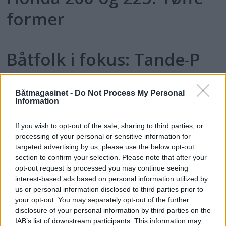
former
Båtfolk i fokus: Tande-P
PLUS
Maksimal båtglede
Båtmagasinet -
Do Not Process My Personal
Information
If you wish to opt-out of the sale, sharing to third parties, or
Minitest: Yamarin 6230
processing of your personal or sensitive information for
PLUS
targeted advertising by us, please use the below opt-out
section to confirm your selection. Please note that after your
opt-out request is processed you may continue seeing
En Cadillac på sjøen
interest-based ads based on personal information utilized by
PLUS
us or personal information disclosed to third parties prior to
your opt-out. You may separately opt-out of the further
disclosure of your personal information by third parties on the
Kose-daycruiser
IAB’s list of downstream participants. This information may