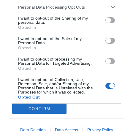
Personal Data Processing Opt Outs
I want to opt-out of the Sharing of my
personal data.
Opted In
PLUS
I want to opt-out of the Sale of my
Personal Data.
Opted In
Vedlikeholdsfritt båtliv
I want to opt-out of processing my
Personal Data for Targeted Advertising.
Opted In
Test av 5 fire-hk
I want to opt-out of Collection, Use,
Retention, Sale, and/or Sharing of my
Personal Data that Is Unrelated with the
Purposes for which it was collected.
Opted Out
Linder 400 Sportsmann S
CONFIRM
Evinrude Johnson 5 hk
Data Deletion
Data Access
Privacy Policy