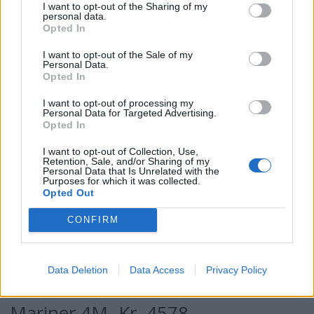
Motoren er tosylindret, hvilket betyr en
I want to opt-out of the Sharing of my
personal data.
jevnere gange og mindre vibrasjoner. En
Opted In
annen fordel er motorens lave vekt, bare 14
I want to opt-out of the Sale of my
Personal Data.
kg. mot ca. 21 kg. for de øvrige i klassen.
Opted In
Dessverre mangler nødstopp, og tanken er
I want to opt-out of processing my
Personal Data for Targeted Advertising.
litt for liten. Som ekstrautstyr kan du få en
Opted In
kobling som passer til separat tank. På
I want to opt-out of Collection, Use,
Retention, Sale, and/or Sharing of my
motorens front er det stoppknapp samt
Personal Data that Is Unrelated with the
Purposes for which it was collected.
choke og drivstoffkran i samme knapp.
Opted Out
Gearspaken er på siden av motoren. I vår
CONFIRM
test klarte denne "lettvekteren" seg meget
godt, og ble faktisk raskest. Et støynivå på
Data Deletion
Data Access
Privacy Policy
85 decibel ved marsjfart er også akseptabelt.
Mariner 4M -Kr. 4578,-