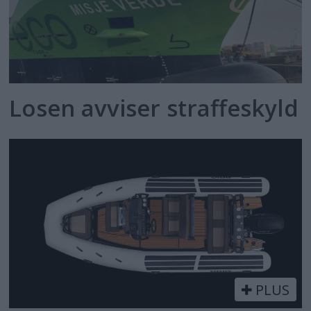
Losen avviser straffeskyld
PLUS