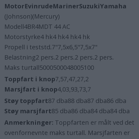
MotorEvinrudeMarinerSuzukiYamaha
(Johnson)(Mercury)
Modell4BR4MDT 44 AC
Motorstyrke4 hk4 hk4 hk4 hk
Propell i teststd.7"7,5x6,5"7,5x7"
Belastning2 pers.2 pers.2 pers.2 pers.
Maks turtall5000500048005100
Toppfart i knop
7,57,47,27,2
Marsjfart i knop
4,03,93,73,7
Støy toppfart
87 dba88 dba87 dba86 dba
Støy marsjfart
85 dba86 dba84 dba84 dba
Anmerkninger:
Toppfarten er målt ved det
ovenfornevnte maks turtall. Marsjfarten er