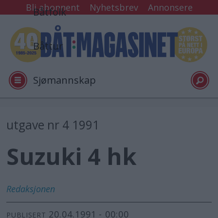
Bli abonnent
Nyhetsbrev
Annonsere
Båtfolk
Båttur
Sjømannskap
Tester
utgave nr 4 1991
Suzuki 4 hk
Arkiv
Video
Redaksjonen
20.04.1991 - 00:00
Logg inn
PUBLISERT