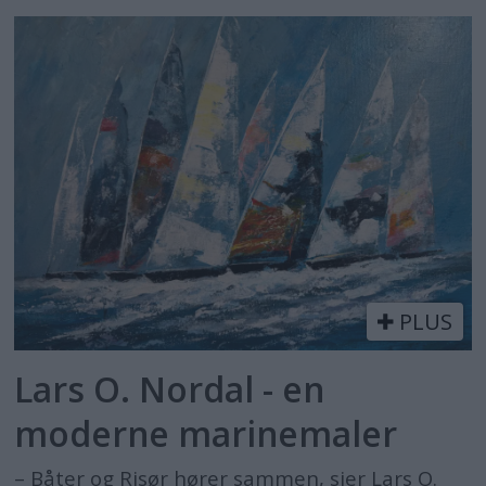
PLUS
Lars O. Nordal - en
moderne marinemaler
– Båter og Risør hører sammen, sier Lars O.