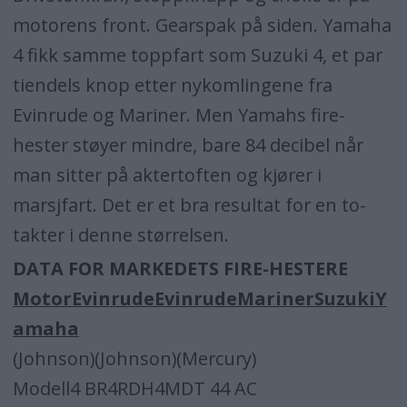
motorens front. Gearspak på siden. Yamaha
4 fikk samme toppfart som Suzuki 4, et par
tiendels knop etter nykomlingene fra
Evinrude og Mariner. Men Yamahs fire-
hester støyer mindre, bare 84 decibel når
man sitter på aktertoften og kjører i
marsjfart. Det er et bra resultat for en to-
takter i denne størrelsen.
DATA FOR MARKEDETS FIRE-HESTERE
Motor
Evinrude
Evinrude
Mariner
Suzuki
Y
amaha
(Johnson)(Johnson)(Mercury)
Modell4 BR4RDH4MDT 44 AC