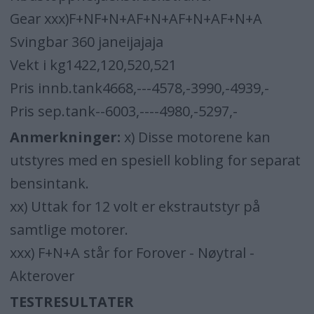
Gear xxx)F+NF+N+AF+N+AF+N+AF+N+A
Svingbar 360 janeijajaja
Vekt i kg1422,120,520,521
Pris innb.tank4668,---4578,-3990,-4939,-
Pris sep.tank--6003,----4980,-5297,-
Anmerkninger:
x) Disse motorene kan
utstyres med en spesiell kobling for separat
bensintank.
xx) Uttak for 12 volt er ekstrautstyr på
samtlige motorer.
xxx) F+N+A står for Forover - Nøytral -
Akterover
TESTRESULTATER