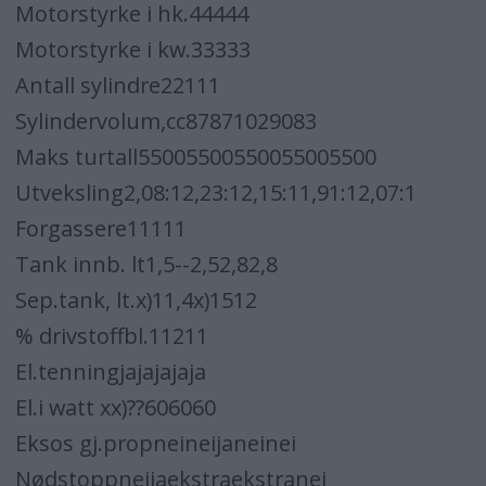
Motorstyrke i hk.44444
Motorstyrke i kw.33333
Antall sylindre22111
Sylindervolum,cc87871029083
Maks turtall55005500550055005500
Utveksling2,08:12,23:12,15:11,91:12,07:1
Forgassere11111
Tank innb. lt1,5--2,52,82,8
Sep.tank, lt.x)11,4x)1512
% drivstoffbl.11211
El.tenningjajajajaja
El.i watt xx)??606060
Eksos gj.propneineijaneinei
Nødstoppneijaekstraekstranei