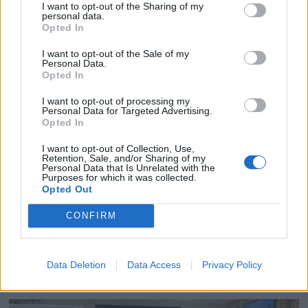
skremmer bort danskene
I want to opt-out of the Sharing of my
personal data.
Opted In
I want to opt-out of the Sale of my
Personal Data.
Opted In
I want to opt-out of processing my
Personal Data for Targeted Advertising.
Opted In
I want to opt-out of Collection, Use,
Retention, Sale, and/or Sharing of my
Personal Data that Is Unrelated with the
Purposes for which it was collected.
Opted Out
CONFIRM
10 druknet i april – 21 så
langt i år
Data Deletion
Data Access
Privacy Policy