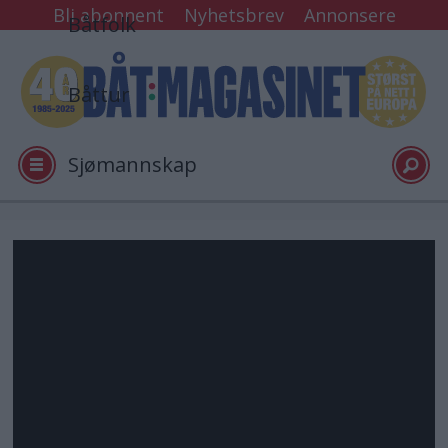
Bli abonnent
Nyhetsbrev
Annonsere
Båtfolk
Båttur
Sjømannskap
Tester
Arkiv
Video
Logg inn