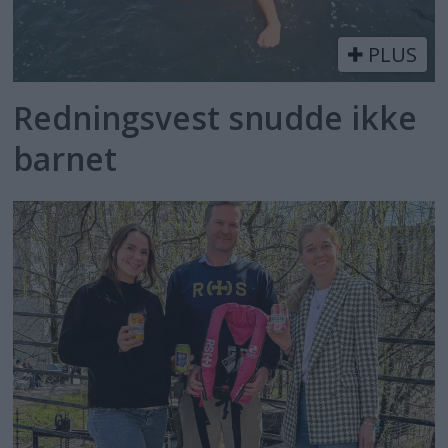
PLUS
Redningsvest snudde ikke
barnet