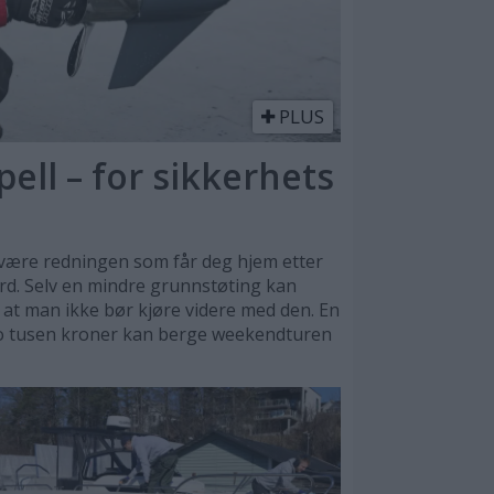
PLUS
ell – for sikkerhets
n være redningen som får deg hjem etter
rd. Selv en mindre grunnstøting kan
at man ikke bør kjøre videre med den. En
 to tusen kroner kan berge weekendturen