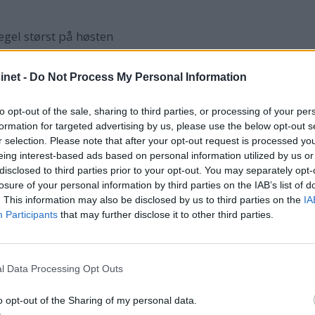
regel størst på høsten
v i storm.
net -
Do Not Process My Personal Information
tet.
to opt-out of the sale, sharing to third parties, or processing of your per
nende av båten. Det blir ofte veldig høy luftfuktighet på h
formation for targeted advertising by us, please use the below opt-out s
r selection. Please note that after your opt-out request is processed y
gistrert.
eing interest-based ads based on personal information utilized by us or
 så raskt som mulig, og gjør alt klart for opplag i god 
disclosed to third parties prior to your opt-out. You may separately opt-
losure of your personal information by third parties on the IAB’s list of
. This information may also be disclosed by us to third parties on the
IA
yst, og vanskelig for tyver å komme til.
Participants
that may further disclose it to other third parties.
ert på en måte slik at snø lett kan skli av og ikke blir 
åfølgende skader på båt og utstyr.
l Data Processing Opt Outs
an få katastrofale følger og føre til at båten velter ved my
o opt-out of the Sharing of my personal data.
båten for å forhindre kondens og muggskader.