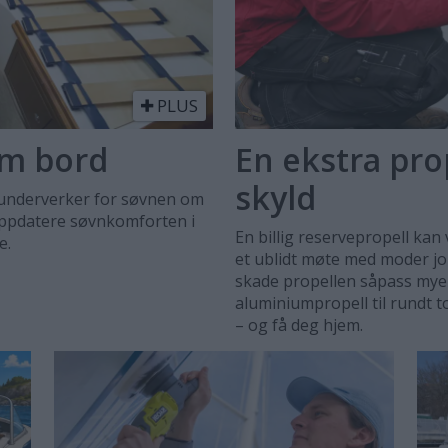
PLUS
om bord
En ekstra prop
skyld
 underverker for søvnen om
 oppdatere søvnkomforten i
En billig reservepropell ka
e.
et ublidt møte med moder jo
skade propellen såpass mye 
aluminiumpropell til rundt
– og få deg hjem.