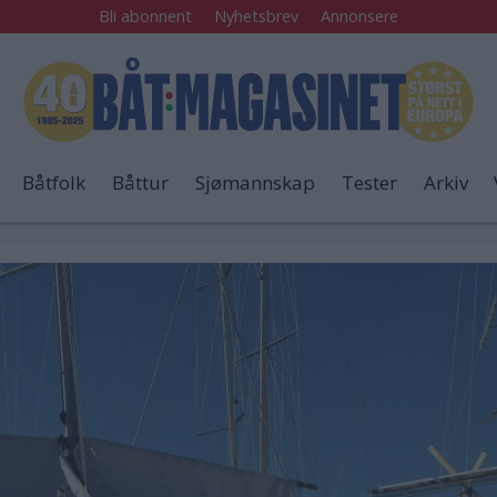
Bli abonnent
Nyhetsbrev
Annonsere
Båtfolk
Båttur
Sjømannskap
Tester
Arkiv