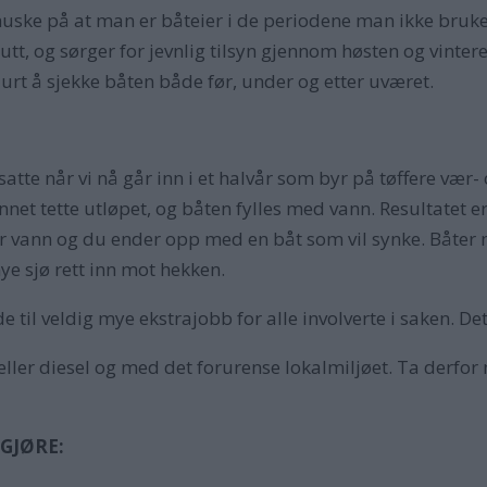
 huske på at man er båteier i de periodene man ikke bru
tt, og sørger for jevnlig tilsyn gjennom høsten og vintere
urt å sjekke båten både før, under og etter uværet.
atte når vi nå går inn i et halvår som byr på tøffere vær-
nnet tette utløpet, og båten fylles med vann. Resultatet er
r vann og du ender opp med en båt som vil synke. Båter 
e sjø rett inn mot hekken.
e til veldig mye ekstrajobb for alle involverte i saken. Det
eller diesel og med det forurense lokalmiljøet. Ta derfor
 GJØRE: