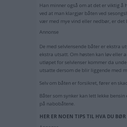
Han minner også om at det er viktig å
ved at man klargjør båten ved sesongslu
vær med mye vind eller nedbør, er det l
Annonse
De med selvlensende båter er ekstra uts
ekstra utsatt. Om høsten kan løv eller a
utløpet for selvlenser kommer da unde
utsatte dersom de blir liggende med my
Selv om båten er forsikret, fører en skad
Båter som synker kan lett lekke bensin 
på nabobåtene.
HER ER NOEN TIPS TIL HVA DU BØR