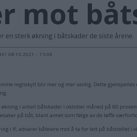
r mot båt
er en sterk økning i båtskader de siste årene.
08.10.2021 - 15:06
TERT
me regnskyll blir mer og mer vanlig. Dette gjenspeiles o
ing.
 økning i antall båtskader i oktober måned på 60 prosent
adesaker på båt, blant annet som følge av de tøffe værforh
ng i If, advarer båteiere mot å ta for lett på båtstellet i v