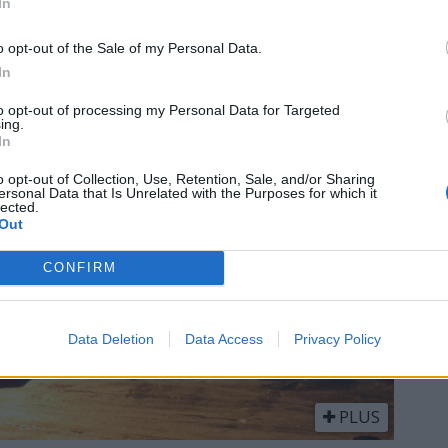
In
 den låses fast slik at uvedkommende ikke kan bruke den 
o opt-out of the Sale of my Personal Data.
In
to opt-out of processing my Personal Data for Targeted
ing.
In
o opt-out of Collection, Use, Retention, Sale, and/or Sharing
ersonal Data that Is Unrelated with the Purposes for which it
lected.
Out
CONFIRM
Data Deletion
Data Access
Privacy Policy
PLUS