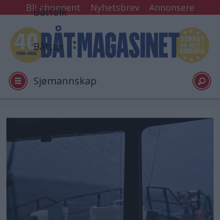
Bli abonnent
Nyhetsbrev
Annonsere
Båtfolk
Båttur
Sjømannskap
Tester
Arkiv
Video
Logg inn