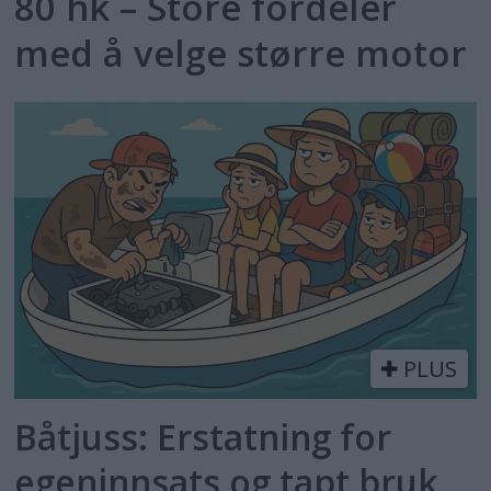
80 hk – Store fordeler
med å velge større motor
PLUS
Båtjuss: Erstatning for
egeninnsats og tapt bruk