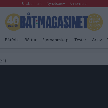
Bli abonnent
Nyhetsbrev
Annonsere
Båtfolk
Båttur
Sjømannskap
Tester
Arkiv
ker)