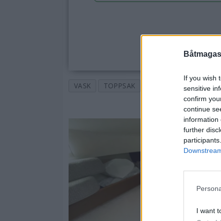
Båtmagasi
If you wish 
VASK
TOPPSAK
VÅRPUSS
PRAKTIS
sensitive in
confirm you
continue se
information 
further disc
participants
Downstream 
Persona
I want t