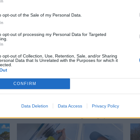
In
o opt-out of the Sale of my Personal Data.
In
to opt-out of processing my Personal Data for Targeted
ing.
In
PLUS
o opt-out of Collection, Use, Retention, Sale, and/or Sharing
om bord
En ekstra prop
ersonal Data that Is Unrelated with the Purposes for which it
lected.
Out
skyld
 underverker for søvnen om
 oppdatere søvnkomforten i
CONFIRM
En billig reservepropell ka
e.
et ublidt møte med moder jo
skade propellen såpass mye 
Data Deletion
Data Access
Privacy Policy
aluminiumpropell til rundt
– og få deg hjem.