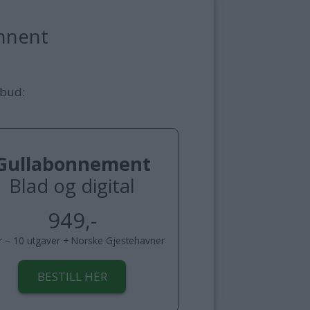
nnent
lbud:
Gullabonnement
Blad og digital
949,-
år – 10 utgaver + Norske Gjestehavner
BESTILL HER