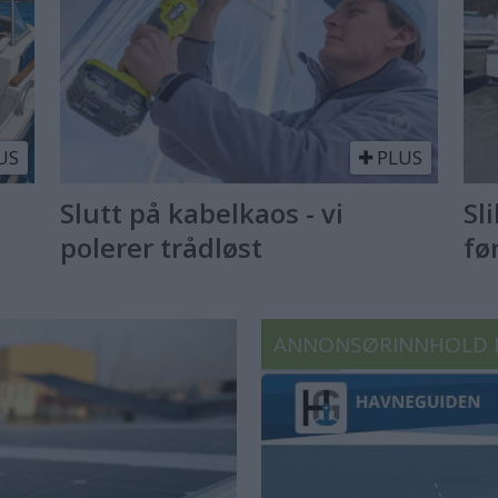
US
PLUS
Slutt på kabelkaos - vi
Sl
polerer trådløst
fø
ANNONSØRINNHOLD 