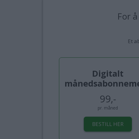
For å
Et a
Digitalt
månedsabonnem
99,-
pr. måned
BESTILL HER