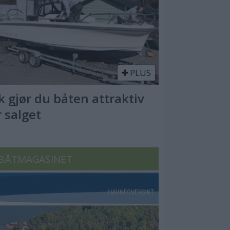
PLUS
ik gjør du båten attraktiv
r salget
BÅTMAGASINET