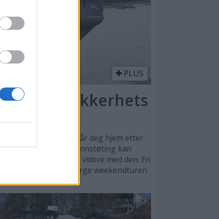
PLUS
ell – for sikkerhets
n være redningen som får deg hjem etter
rd. Selv en mindre grunnstøting kan
at man ikke bør kjøre videre med den. En
 to tusen kroner kan berge weekendturen