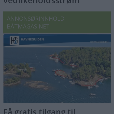
vedlikeholdsstrøm
ANNONSØRINNHOLD
BÅTMAGASINET
Få gratis tilgang til