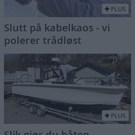
PLUS
Slutt på kabelkaos - vi
polerer trådløst
PLUS
Slik gjør du båten