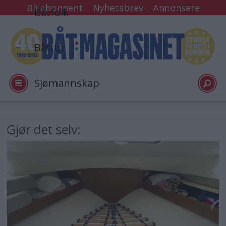
Bli abonnent
Nyhetsbrev
Annonsere
Båtfolk
Båttur
Sjømannskap
Tester
Gjør det selv:
Arkiv
Video
Logg inn