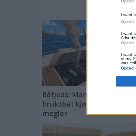
Opted 
I want t
Opted 
I want 
Advertis
Opted 
I want t
of my P
was col
Opted 
PL
Båtjuss: Mangler ved
bruktbåt kjøpt gjennom
megler