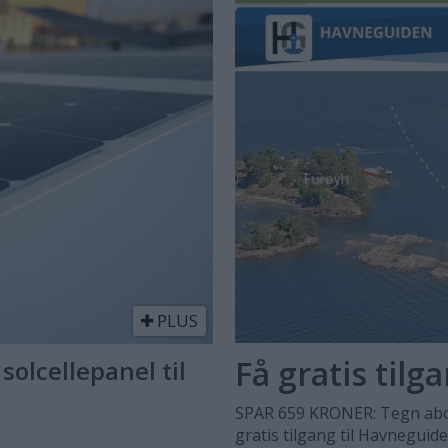
PLUS
Få gratis tilg
solcellepanel til
SPAR 659 KRONER: Tegn abo
gratis tilgang til Havneguid