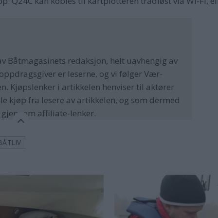
p. Q24C kan kobles til kartplotteren trådløst via Wi-Fi, el
av Båtmagasinets redaksjon, helt uavhengig av
ppdragsgiver er leserne, og vi følger Vær-
 Kjøpslenker i artikkelen henviser til aktører
le kjøp fra lesere av artikkelen, og som dermed
, gjennom affiliate-lenker.
BÅTLIV