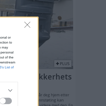
sonal or
ection to
ou may
 personal
out of the
 downstream
PLUS
B’s List of
ell – for sikkerhets
n være redningen som får deg hjem etter
rd. Selv en mindre grunnstøting kan
at man ikke bør kjøre videre med den. En