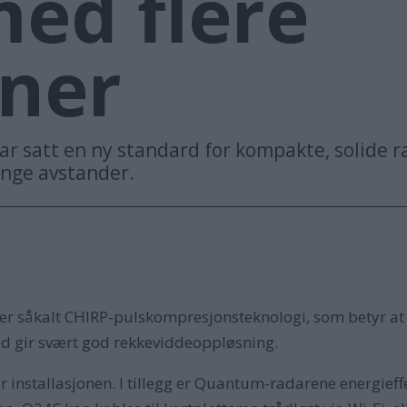
ed flere
oner
satt en ny standard for kompakte, solide rad
ange avstander.
såkalt CHIRP-pulskompresjonsteknologi, som betyr at 
ed gir svært god rekkeviddeoppløsning.
er installasjonen. I tillegg er Quantum-radarene energief