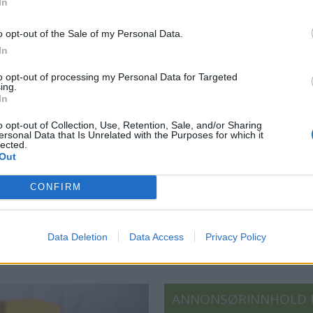
In
aluminiumpropell til rundt
– og få deg hjem.
o opt-out of the Sale of my Personal Data.
In
to opt-out of processing my Personal Data for Targeted
ing.
In
o opt-out of Collection, Use, Retention, Sale, and/or Sharing
ersonal Data that Is Unrelated with the Purposes for which it
lected.
Out
US
PLUS
CONFIRM
Slutt på kabelkaos - vi
Sl
polerer trådløst
fø
Data Deletion
Data Access
Privacy Policy
ANNONSØRINNHOLD 