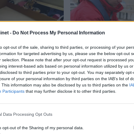
net -
Do Not Process My Personal Information
to opt-out of the sale, sharing to third parties, or processing of your per
formation for targeted advertising by us, please use the below opt-out s
r selection. Please note that after your opt-out request is processed y
eing interest-based ads based on personal information utilized by us or
disclosed to third parties prior to your opt-out. You may separately opt-
losure of your personal information by third parties on the IAB’s list of
PLUS
. This information may also be disclosed by us to third parties on the
IA
Participants
that may further disclose it to other third parties.
om bord
En ekstra prop
skyld
 underverker for søvnen om
 oppdatere søvnkomforten i
l Data Processing Opt Outs
En billig reservepropell ka
e.
et ublidt møte med moder jo
o opt-out of the Sharing of my personal data.
skade propellen såpass mye 