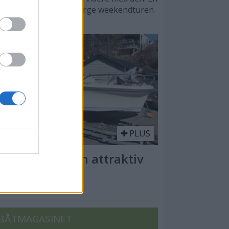
 to tusen kroner kan berge weekendturen
PLUS
ik gjør du båten attraktiv
r salget
BÅTMAGASINET