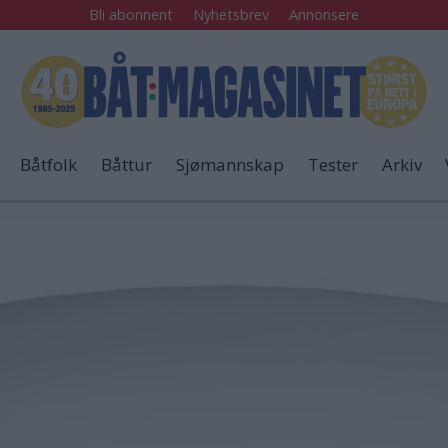
Bli abonnent
Nyhetsbrev
Annonsere
Båtfolk
Båttur
Sjømannskap
Tester
Arkiv