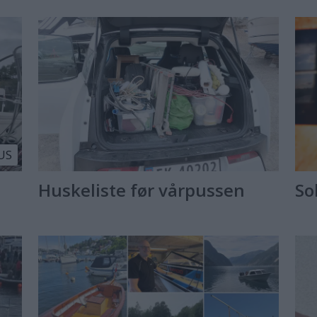
US
Huskeliste før vårpussen
Sol