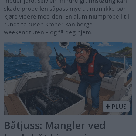
moder jord. Selv en mindre grunnstøting kan
skade propellen såpass mye at man ikke bør
kjøre videre med den. En aluminiumpropell til
rundt to tusen kroner kan berge
weekendturen – og få deg hjem.
PLUS
Båtjuss: Mangler ved