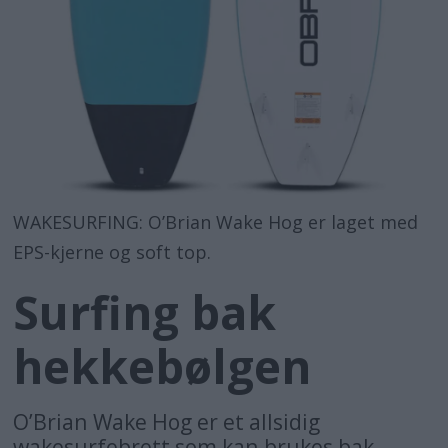
WAKESURFING: O’Brian Wake Hog er laget med
EPS-kjerne og soft top.
Surfing bak
hekkebølgen
O’Brian Wake Hog er et allsidig
wakesurfebrett som kan brukes bak