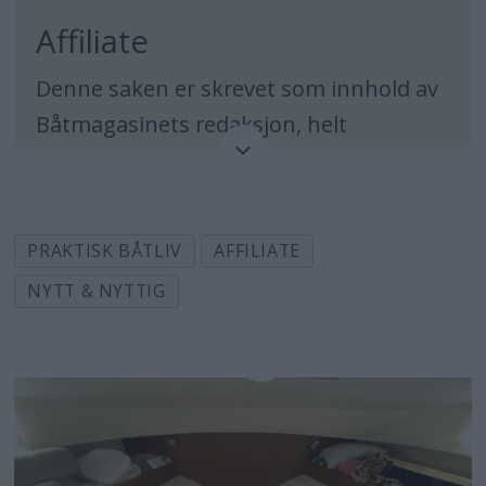
Affiliate
Denne saken er skrevet som innhold av
Båtmagasinets redaksjon, helt
uavhengig av kommersielle aktører.
Redaksjonens oppdragsgiver er leserne,
og vi følger Vær-Varsom-Plakaten og
PRAKTISK BÅTLIV
AFFILIATE
Redaktørplakaten. Kjøpslenker i
NYTT & NYTTIG
artikkelen henviser til aktører som
betaler en provisjon for eventuelle kjøp
fra lesere av artikkelen, og som dermed
finansierer vårt redaksjonelle arbeid,
gjennom affiliate-lenker.