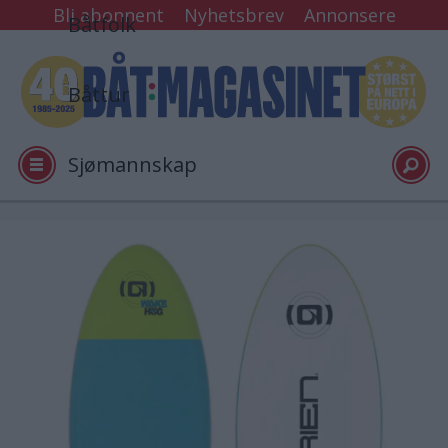
Bli abonnent
Nyhetsbrev
Annonsere
Båtfolk
Båttur
Sjømannskap
Tester
Arkiv
Video
Logg inn