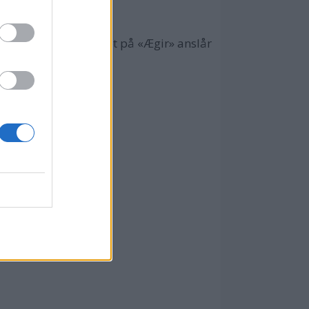
 av natten. Mannskapet på «Ægir» anslår
ansking.