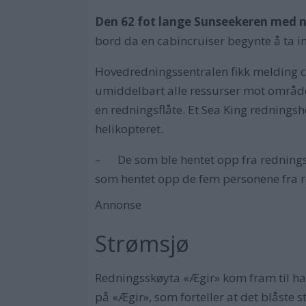
Den 62 fot lange Sunseekeren med n
bord da en cabincruiser begynte å ta in
Hovedredningssentralen fikk melding ci
umiddelbart alle ressurser mot område
en redningsflåte. Et Sea King redningsh
helikopteret.
– De som ble hentet opp fra redningsflå
som hentet opp de fem personene fra re
Annonse
Strømsjø
Redningsskøyta «Ægir» kom fram til ha
på «Ægir», som forteller at det blåste s