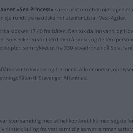
avnet «Sea Princess»
sank raskt om ettermiddagen ma
n sjø rundt tre nautiske mil utenfor Lista i Vest-Agder.
rka klokken 17.40 fra båten. Den tok da inn vann, og Ho
t. Sunseekeren var i ferd med å synke, og de fem pers
elikopter, som rykket ut fra 330-skvadronen på Sola, fant 
ten var to kvinner og tre menn. Alle er norske, opplyser 
dningsflåten til Stavanger Aftenblad.
varisten samtidig med at helikopteret fikk med seg de f
tiv til sterk kuling fra vest samtidig som strømmen satte v