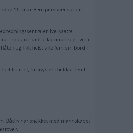
ndag 16. mai. Fem personer var om
vedredningssentralen iverksatte
onene om bord hadde kommet seg over i
flåten og fikk heist alle fem om bord i
Leif Hamre, fartøysjef i helikopteret
em. Båtliv har snakket med mannskapet
estover.