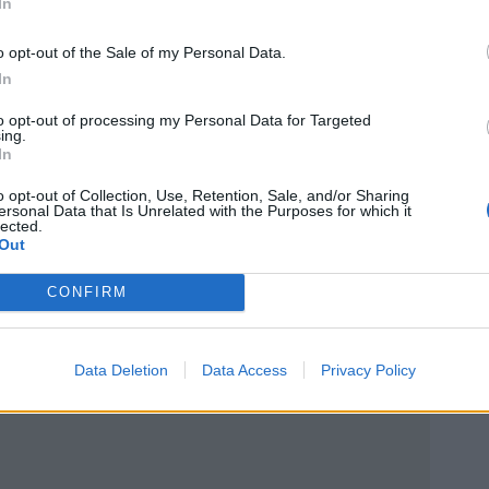
In
rommet.
o opt-out of the Sale of my Personal Data.
ekken, baugen reiste seg, og til slutt sank båten i løpet
In
ters dyp, og det er usikkert om båten vil bli hevet for gr
to opt-out of processing my Personal Data for Targeted
ing.
In
o opt-out of Collection, Use, Retention, Sale, and/or Sharing
ersonal Data that Is Unrelated with the Purposes for which it
lected.
Out
CONFIRM
Data Deletion
Data Access
Privacy Policy