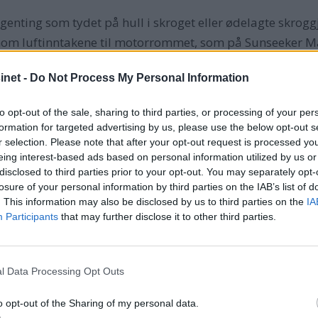
ngenting som tydet på hull i skroget eller ødelagte skr
nom luftinntakene til motorrommet, som på Sunseeker Ma
, ifølge vår kilde.
net -
Do Not Process My Personal Information
kke mulig, sa skipperen på redningsskøyta, Jøran Gunders
to opt-out of the sale, sharing to third parties, or processing of your per
formation for targeted advertising by us, please use the below opt-out s
r selection. Please note that after your opt-out request is processed y
eing interest-based ads based on personal information utilized by us or
disclosed to third parties prior to your opt-out. You may separately opt-
«Sea Princess» en times tid før mannskapet hoppet i flåt
losure of your personal information by third parties on the IAB’s list of
 skipperen på det tidspunktet meldte om problemer med m
. This information may also be disclosed by us to third parties on the
IA
Participants
that may further disclose it to other third parties.
l Data Processing Opt Outs
tliv har snakket med på «Ægir». Han sier bølgehøyden var
o opt-out of the Sharing of my personal data.
e båten liggende med hekken mot sjøene, som veltet inn o