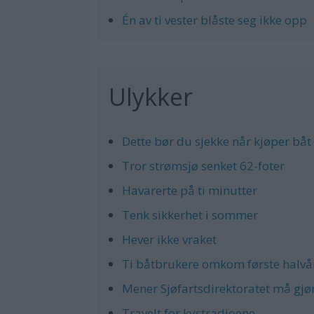
Én av ti vester blåste seg ikke opp
Ulykker
Dette bør du sjekke når kjøper båt
Tror strømsjø senket 62-foter
Havarerte på ti minutter
Tenk sikkerhet i sommer
Hever ikke vraket
Ti båtbrukere omkom første halvå
Mener Sjøfartsdirektoratet må gjø
Travelt for kystradioene