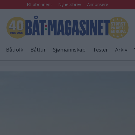
Bli abonnent
Nyhetsbrev
Annonsere
Båtfolk
Båttur
Sjømannskap
Tester
Arkiv