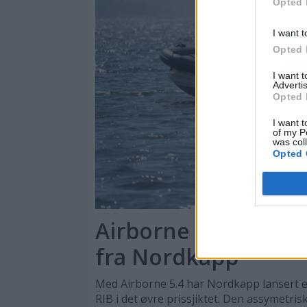
Opted 
I want t
Opted 
I want 
Advertis
Opted 
I want t
of my P
was col
Opted 
Airborne 5.4 er en s
fra Nordkapp
Med Airborne 5.4 har Nordkapp lansert en
RIB i det øvre prissjiktet. Den assymetri