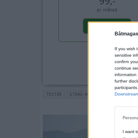
99,-
pr. måned
BESTILL HER
Båtmagasi
If you wish 
sensitive in
confirm you
continue se
information 
further disc
participants
TESTER
STING 485 PRO
STING
LA
Downstream 
Persona
I want t