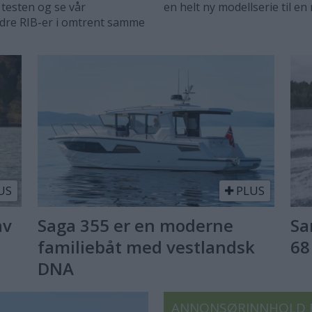
 testen og se vår
en helt ny modellserie til en r
dre RIB-er i omtrent samme
US
PLUS
av
Saga 355 er en moderne
Sa
familiebåt med vestlandsk
68
DNA
ANNONSØRINNHOLD 