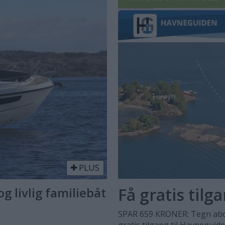
PLUS
Få gratis tilg
g livlig familiebåt
SPAR 659 KRONER: Tegn abo