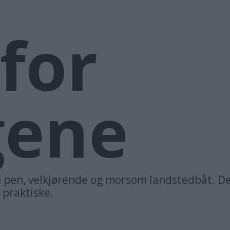
for
gene
n pen, velkjørende og morsom landstedbåt. De
praktiske.