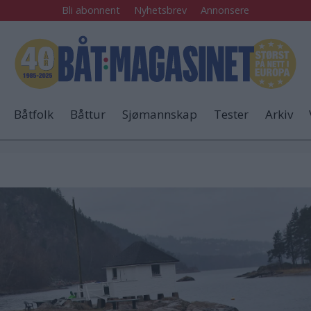
Bli abonnent
Nyhetsbrev
Annonsere
Båtfolk
Båttur
Sjømannskap
Tester
Arkiv