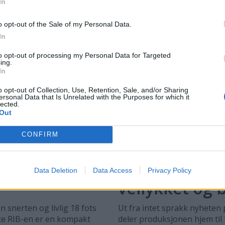
In
o opt-out of the Sale of my Personal Data.
In
to opt-out of processing my Personal Data for Targeted
ing.
In
o opt-out of Collection, Use, Retention, Sale, and/or Sharing
ersonal Data that Is Unrelated with the Purposes for which it
lected.
Out
CONFIRM
PLUS
porty 18-foter
Askeladden Fe
Data Deletion
Data Access
Privacy Policy
vellykket og 
 snerten og livlig 18 fots
Ut fra intet sprakk nyheten 
ske RIB-en er en kompakt
deler produksjonen hjem til