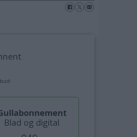
nnent
lbud:
Gullabonnement
Blad og digital