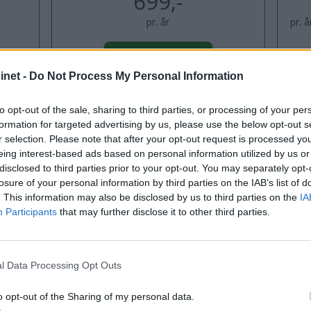
699,-
pr. år
pr. 
BESTILL HER
net -
Do Not Process My Personal Information
to opt-out of the sale, sharing to third parties, or processing of your per
Allerede abonnent? Logg inn her
formation for targeted advertising by us, please use the below opt-out s
r selection. Please note that after your opt-out request is processed y
Gå til Min side
eing interest-based ads based on personal information utilized by us or
disclosed to third parties prior to your opt-out. You may separately opt-
losure of your personal information by third parties on the IAB’s list of
. This information may also be disclosed by us to third parties on the
IA
NDSTEDBÅT
BÅTER
BM201407
STING 485S
TEST
Participants
that may further disclose it to other third parties.
l Data Processing Opt Outs
o opt-out of the Sharing of my personal data.