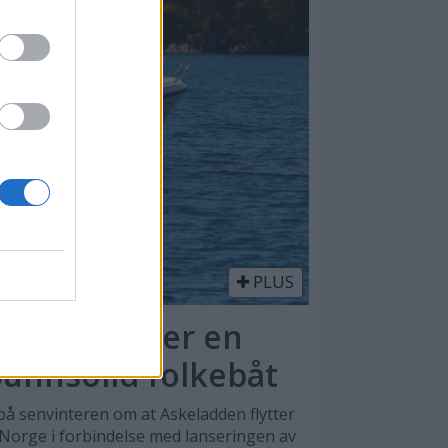
PLUS
nix BR 66 er en
bunnsolid folkebåt
på senvinteren om at Askeladden flytter
 Norge i forbindelse med lanseringen av