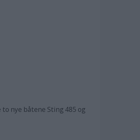
Lars Kristian 
 to nye båtene Sting 485 og