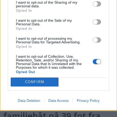
I want to opt-out of the Sharing of my
flest klikk i Testguiden i
personal data.
Opted In
2025
I want to opt-out of the Sale of my
Personal Data.
Opted In
I want to opt-out of processing my
Personal Data for Targeted Advertising.
Opted In
I want to opt-out of Collection, Use,
Retention, Sale, and/or Sharing of my
Personal Data that Is Unrelated with the
Purposes for which it was collected.
Opted Out
CONFIRM
PLUS
Data Deletion
Data Access
Privacy Policy
Prøvekjørt: Mesterlig
familiebåt på 39 fot fra