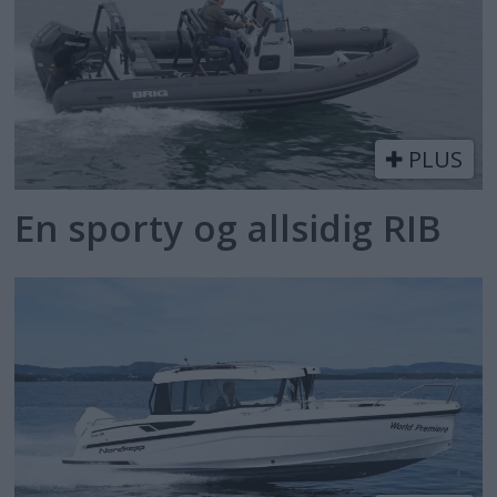
PLUS
En sporty og allsidig RIB