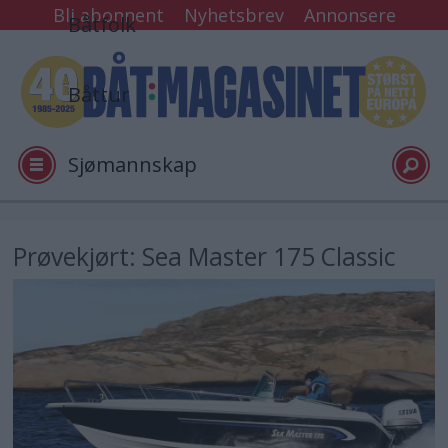
Bli abonnent
Nyhetsbrev
Annonsere
Båtfolk
Båttur
Sjømannskap
Tester
Prøvekjørt: Sea Master 175 Classic
Arkiv
Video
Logg inn