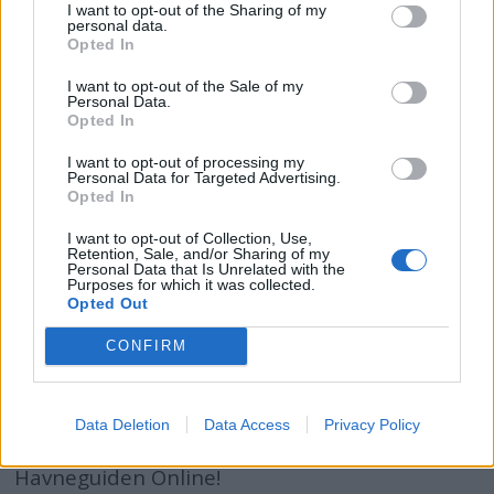
I want to opt-out of the Sharing of my
personal data.
Opted In
I want to opt-out of the Sale of my
Personal Data.
Opted In
I want to opt-out of processing my
Personal Data for Targeted Advertising.
Opted In
I want to opt-out of Collection, Use,
Retention, Sale, and/or Sharing of my
Personal Data that Is Unrelated with the
Purposes for which it was collected.
Opted Out
Få gratis tilgang til
CONFIRM
havneguide
SPAR 659 KRONER: Tegn abonnement på
Data Deletion
Data Access
Privacy Policy
Båtmagasinet nå, og få gratis tilgang til
Havneguiden Online!