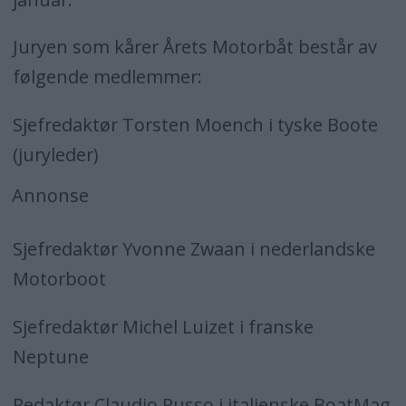
Linssen GS 500 Sedan 15,50 x 4,65
Juryen som kårer Årets Motorbåt består av
følgende medlemmer:
Sjefredaktør Torsten Moench i tyske Boote
(juryleder)
Annonse
Sjefredaktør Yvonne Zwaan i nederlandske
Motorboot
Sjefredaktør Michel Luizet i franske
Neptune
Redaktør Claudio Russo i italienske BoatMag