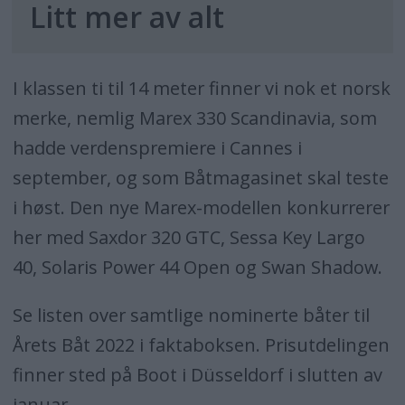
Litt mer av alt
Absolute 48 Coupé 14,90 x 4,52
Azimut 53 16,78 x 4,95
I klassen ti til 14 meter finner vi nok et norsk
merke, nemlig Marex 330 Scandinavia, som
Invictus TT460 14,27 x 4,43
hadde verdenspremiere i Cannes i
Leopard 53 PC 16,19 x 7,67
september, og som Båtmagasinet skal teste
i høst. Den nye Marex-modellen konkurrerer
Pardo Endurance 60 18,00 x 5,10
her med Saxdor 320 GTC, Sessa Key Largo
Deplasement
40, Solaris Power 44 Open og Swan Shadow.
Beneteau Grand Trawler 62 18,95 x 5,41
Se listen over samtlige nominerte båter til
Årets Båt 2022 i faktaboksen. Prisutdelingen
Boarcruiser 37 Lounge 11,06 x 3,60
finner sted på Boot i Düsseldorf i slutten av
januar.