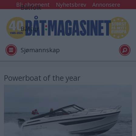
Bli abonnent
Nyhetsbrev
Annonsere
Båtfolk
Båttur
Sjømannskap
Tester
Powerboat of the year
Arkiv
Video
Logg inn