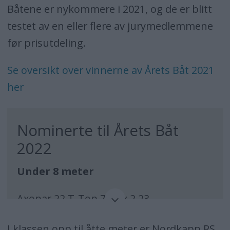
Båtene er nykommere i 2021, og de er blitt
testet av en eller flere av jurymedlemmene
før prisutdeling.
Se oversikt over vinnerne av Årets Båt 2021
her
Nominerte til Årets Båt
2022
Under 8 meter
Axopar 22 T-Top 7,20 x 2,23
Nordkapp RS 800C 7,49 x 2,52
I klassen opp til åtte meter er Nordkapp RS