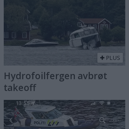
PLUS
Hydrofoilfergen avbrøt
takeoff