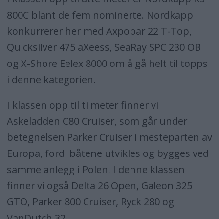
800C blant de fem nominerte. Nordkapp
Quicksilver 475 aXess
konkurrerer her med Axpopar 22 T-Top,
Quicksilver 475 aXeess, SeaRay SPC 230 OB
SeaRay SPX 230 OB 7,95 x 2,59
og X-Shore Eelex 8000 om å gå helt til topps
X-Shore Eelex 8000 8,00 x 2,50
i denne kategorien.
Under 10 meter
I klassen opp til ti meter finner vi
Askeladden C80 Cruiser, som går under
Delta 26 open 8,10 x 2,60
betegnelsen Parker Cruiser i mesteparten av
Galeon 325 GTO 9,99 x 3,28
Europa, fordi båtene utvikles og bygges ved
samme anlegg i Polen. I denne klassen
Parker 800 Cruiser 8,03 x 2,75
finner vi også Delta 26 Open, Galeon 325
(Askeladden C80 Cruiser)
GTO, Parker 800 Cruiser, Ryck 280 og
VanDutch 32.
Ryck 280 9,16 x 2,81