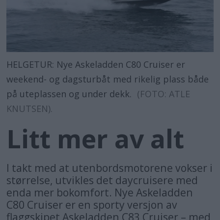
HELGETUR: Nye Askeladden C80 Cruiser er
weekend- og dagsturbåt med rikelig plass både
på uteplassen og under dekk.
(FOTO: ATLE
KNUTSEN).
Litt mer av alt
I takt med at utenbordsmotorene vokser i
størrelse, utvikles det daycruisere med
enda mer bokomfort. Nye Askeladden
C80 Cruiser er en sporty versjon av
flaggskipet Askeladden C83 Cruiser – med