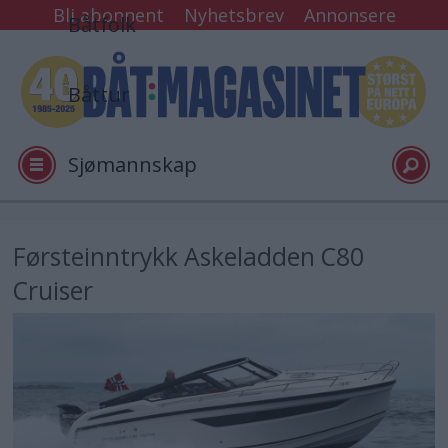
Bli abonnent
Nyhetsbrev
Annonsere
Båtfolk
Båttur
Sjømannskap
Tester
Førsteinntrykk Askeladden C80
Cruiser
Arkiv
Video
Logg inn