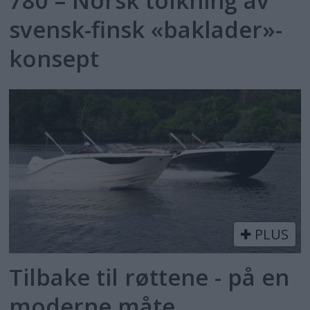
780 – Norsk tolkning av
svensk-finsk «baklader»-
konsept
PLUS
Tilbake til røttene - på en
moderne måte