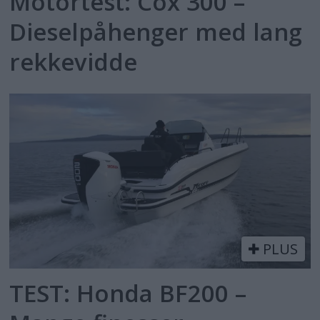
Motortest: Cox 300 –
Dieselpåhenger med lang
rekkevidde
PLUS
TEST: Honda BF200 –