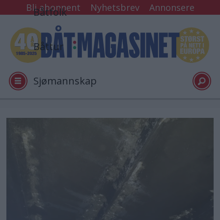
Bli abonnent
Nyhetsbrev
Annonsere
Båtfolk
Båttur
Sjømannskap
Tester
Arkiv
Video
Logg inn