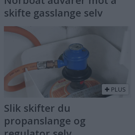
Norboat advarer mot å
skifte gasslange selv
PLUS
Slik skifter du
propanslange og
regulator selv