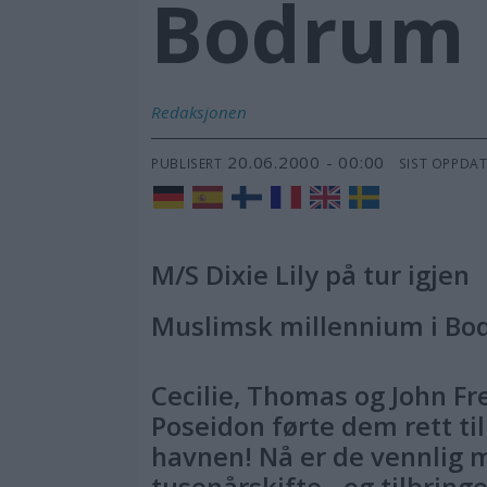
Bodrum
Redaksjonen
20.06.2000 - 00:00
PUBLISERT
SIST OPPDA
M/S Dixie Lily på tur igjen
Muslimsk millennium i B
Cecilie, Thomas og John Fre
Poseidon førte dem rett ti
havnen! Nå er de vennlig m
tusenårskifte - og tilbring