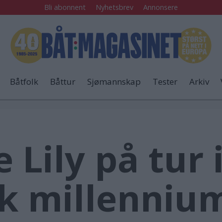
Bli abonnent
Nyhetsbrev
Annonsere
Båtfolk
Båttur
Sjømannskap
Tester
Arkiv
 Lily på tur 
k millennium