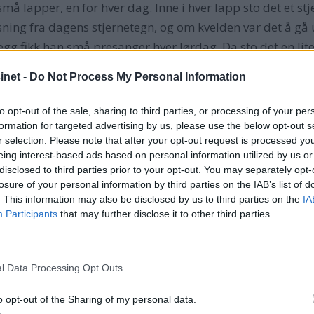
må lapper, en for hver dag. Inne i hver lapp sto det et st
esning fra dagens stjernetegn, og om kvelden var det å gå u
legg fikk han små presanger hver lørdag. Da sto det en l
net -
Do Not Process My Personal Information
er John Fredriks tegn. Vi hadde kjøpt en liten løveamule
om løven var svært spennende. Den øvrige julepynten hadde
to opt-out of the sale, sharing to third parties, or processing of your per
ler som vi bandt sammen med rødt silkebånd. Gardinene b
formation for targeted advertising by us, please use the below opt-out s
r selection. Please note that after your opt-out request is processed y
egardiner gode som noen. John Fredrik hadde laget lenker 
eing interest-based ads based on personal information utilized by us or
ning ombord.
disclosed to third parties prior to your opt-out. You may separately opt-
ie kjøpte kalvefilet som ble tilberedt i ovnen, servert m
losure of your personal information by third parties on the IAB’s list of
. This information may also be disclosed by us to third parties on the
IA
Til dessert hadde vi friske jordbær og far hadde spandert
Participants
that may further disclose it to other third parties.
degrader.
en på grunn av autopiloten kunne vi hygge oss mer underve
rds. Dessuten fikk vi tatt messingpuss og julerengjøringe
l Data Processing Opt Outs
 syv timer pr. dag.
o opt-out of the Sharing of my personal data.
øre julefeiringen vellykket. På en av de andre båtene i ma