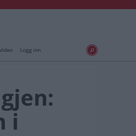
Video
Logg inn
igjen:
 i