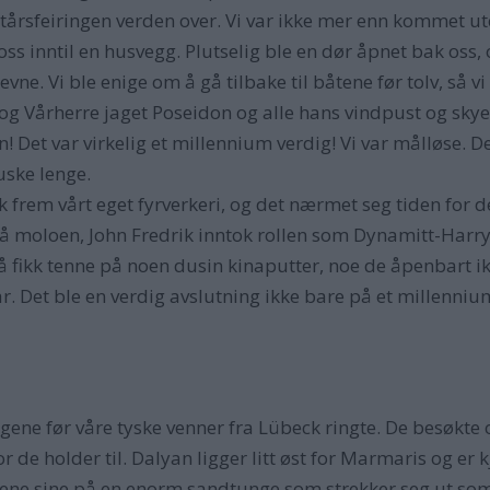
tårsfeiringen verden over. Vi var ikke mer enn kommet u
oss inntil en husvegg. Plutselig ble en dør åpnet bak oss, o
e evne. Vi ble enige om å gå tilbake til båtene før tolv, s
 og Vårherre jaget Poseidon og alle hans vindpust og sky
 Det var virkelig et millennium verdig! Vi var målløse. Det
uske lenge.
ik frem vårt eget fyrverkeri, og det nærmet seg tiden for 
 på moloen, John Fredrik inntok rollen som Dynamitt-Harry! 
 fikk tenne på noen dusin kinaputter, noe de åpenbart ikke
ar. Det ble en verdig avslutning ikke bare på et millenni
ne før våre tyske venner fra Lübeck ringte. De besøkte 
r de holder til. Dalyan ligger litt øst for Marmaris og er 
ne sine på en enorm sandtunge som strekker seg ut som e