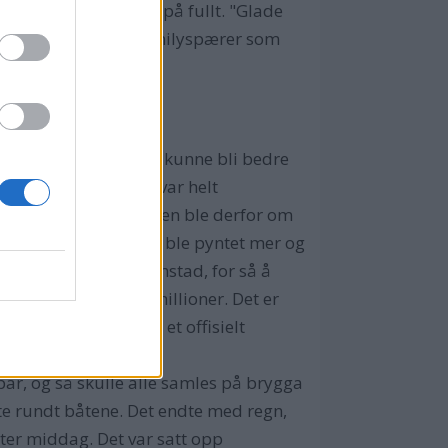
erdekket og volumet på fullt. "Glade
ta med 200 kulørte minilyspærer som
ter for "juletreet".
boene én for én, så vi kunne bli bedre
 for nyttårsfeiringen var helt
 i dag. Nyttårsfeiringen ble derfor om
ig se at gater og hus ble pyntet mer og
rkeri allerede i Strømstad, for så å
med et budsjett på 20 millioner. Det er
elt John Fredrik, på et offisielt
r, og så skulle alle samles på brygga
te rundt båtene. Det endte med regn,
tter middag. Det var satt opp