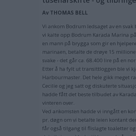
Av THOMAS BELL
Vi ankom Bodrum ledsaget av en svak b
vi kalte opp Bodrum Karada Marina på ka
en mann på brygga som gir en hjelpende 
marinaen, betalte de drøye 15 millionen
svake - det går ca. 68.400 lire på en nor
Etter å ha fylt ut transittloggen ble vi k
Harbourmaster. Det hele gikk meget ras
Cecilie og jeg satt og diskuterte situa
hadde fått det beste tilbudet av Karada
vinteren over.
Ved ankomsten hadde vi inngått en kontr
pr. døgn om vi betalte leien kontant de
får også tilgang til flislagte toaletter 