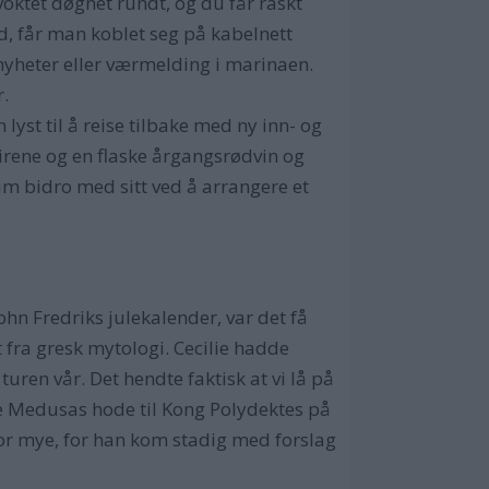
voktet døgnet rundt, og du får raskt
rd, får man koblet seg på kabelnett
e nyheter eller værmelding i marinaen.
r.
yst til å reise tilbake med ny inn- og
irene og en flaske årgangsrødvin og
um bidro med sitt ved å arrangere et
ohn Fredriks julekalender, var det få
 fra gresk mytologi. Cecilie hadde
uren vår. Det hendte faktisk at vi lå på
ge Medusas hode til Kong Polydektes på
t for mye, for han kom stadig med forslag