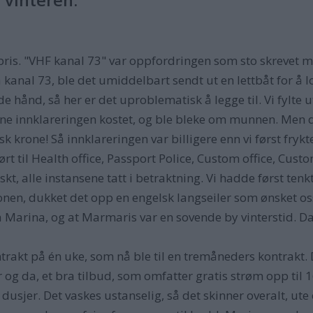
ris. "VHF kanal 73" var oppfordringen som sto skrevet 
nal 73, ble det umiddelbart sendt ut en lettbåt for å lose
hånd, så her er det uproblematisk å legge til. Vi fylte u
e innklareringen kostet, og ble bleke om munnen. Men det 
sk krone! Så innklareringen var billigere enn vi først frykte
jørt til Health office, Passport Police, Custom office, Custom
kt, alle instansene tatt i betraktning. Vi hadde først te
sjonen, dukket det opp en engelsk langseiler som ønsket 
 Marina, og at Marmaris var en sovende by vinterstid. Da
akt på én uke, som nå ble til en tremåneders kontrakt. D
r og da, et bra tilbud, som omfatter gratis strøm opp til 
og dusjer. Det vaskes ustanselig, så det skinner overalt, ut