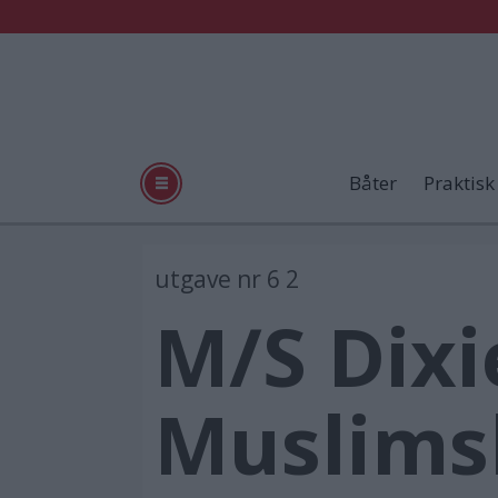
Båter
Praktisk
utgave nr 6 2
M/S Dixie
Muslims