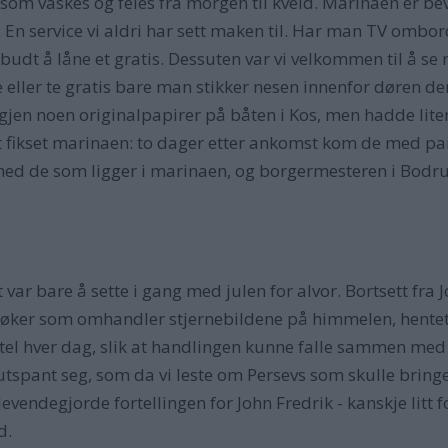
 som vaskes og feies fra morgen til kveld. Marinaen er be
m. En service vi aldri har sett maken til. Har man TV ombo
ilbudt å låne et gratis. Dessuten var vi velkommen til å s
fe eller te gratis bare man stikker nesen innenfor døren de
jen noen originalpapirer på båten i Kos, men hadde liten l
et fikset marinaen: to dager etter ankomst kom de med pa
t med de som ligger i marinaen, og borgermesteren i Bodr
r bare å sette i gang med julen for alvor. Bortsett fra J
nebøker som omhandler stjernebildene på himmelen, hentet
tel hver dag, slik at handlingen kunne falle sammen med t
 utspant seg, som da vi leste om Persevs som skulle brin
, levendegjorde fortellingen for John Fredrik - kanskje lit
d.