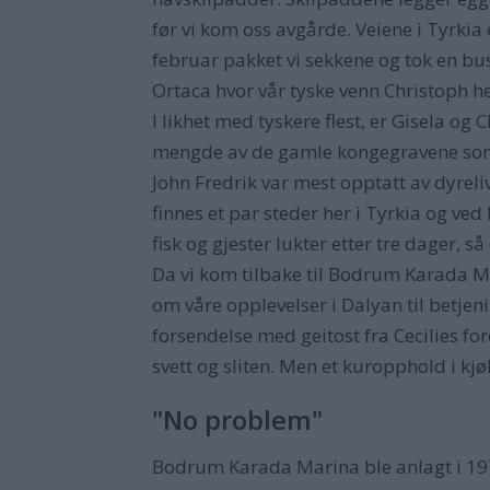
før vi kom oss avgårde. Veiene i Tyrkia
februar pakket vi sekkene og tok en bus
Ortaca hvor vår tyske venn Christoph he
I likhet med tyskere flest, er Gisela og
mengde av de gamle kongegravene som er
John Fredrik var mest opptatt av dyrel
finnes et par steder her i Tyrkia og ved
fisk og gjester lukter etter tre dager, så
Da vi kom tilbake til Bodrum Karada Mar
om våre opplevelser i Dalyan til betje
forsendelse med geitost fra Cecilies for
svett og sliten. Men et kuropphold i kj
"No problem"
Bodrum Karada Marina ble anlagt i 1976