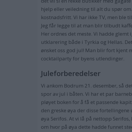
det vil si en rekke butikker med gågate
hjelp eller veiledning til alt du spør o
kostnadsfritt. Vi har ikke TV, men ble t
Jeg får legge til at man blir tilbudt kaf
Her ordnes det meste. Vi hadde glemt ig
utklarering både i Tyrkia og Hellas. D
ønsket oss god jul! Man blir fort kjen
cocktailparty for byens utlendinger.
Juleforberedelser
Vi ankom Bodrum 21. desember, så det va
spor av jul i båten. Vi har et par bar
pløyet boken for å få et passende kapit
den greske øya der disse fortellingene
øya Serifos. At vi lå på nettopp Serifos
om hvor på øya dette hadde funnet ste