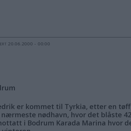
20.06.2000 - 00:00
TERT
odrum
drik er kommet til Tyrkia, etter en tøf
l nærmeste nødhavn, hvor det blåste 42 
ottatt i Bodrum Karada Marina hvor de 
e vinteren.