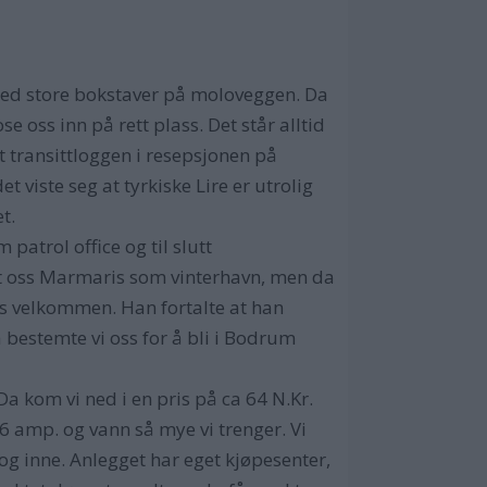
med store bokstaver på moloveggen. Da
 oss inn på rett plass. Det står alltid
t transittloggen i resepsjonen på
viste seg at tyrkiske Lire er utrolig
t.
 patrol office og til slutt
nkt oss Marmaris som vinterhavn, men da
oss velkommen. Han fortalte at han
 bestemte vi oss for å bli i Bodrum
a kom vi ned i en pris på ca 64 N.Kr.
16 amp. og vann så mye vi trenger. Vi
e og inne. Anlegget har eget kjøpesenter,