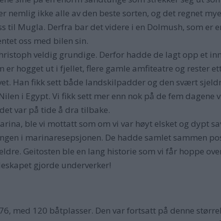
 er nemlig ikke alle av den beste sorten, og det regnet my
s til Mugla. Derfra bar det videre i en Dolmush, som er en
ntet oss med bilen sin.
 Christoph veldig grundige. Derfor hadde de lagt opp et inn
 hogget ut i fjellet, flere gamle amfiteatre og rester e
ivet. Han fikk sett både landskilpadder og den svært sjel
 Nilen i Egypt. Vi fikk sett mer enn nok på de fem dagene v
 det var på tide å dra tilbake.
ina, ble vi mottatt som om vi var høyt elsket og dypt savn
ningen i marinaresepsjonen. De hadde samlet sammen poste
eldre. Geitosten ble en lang historie som vi får hoppe over,
øleskapet gjorde underverker!
, med 120 båtplasser. Den var fortsatt på denne størrel