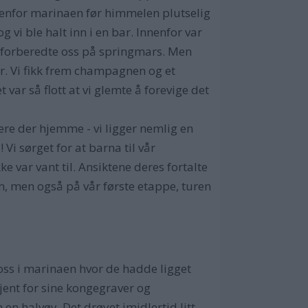
tenfor marinaen før himmelen plutselig
g vi ble halt inn i en bar. Innenfor var
å vi forberedte oss på springmars. Men
er. Vi fikk frem champagnen og et
 var så flott at vi glemte å forevige det
dere der hjemme - vi ligger nemlig en
Vi sørget for at barna til vår
 var vant til. Ansiktene deres fortalte
um, men også på vår første etappe, turen
oss i marinaen hvor de hadde ligget
kjent for sine kongegraver og
n halvøy. Det drøyet imidlertid litt