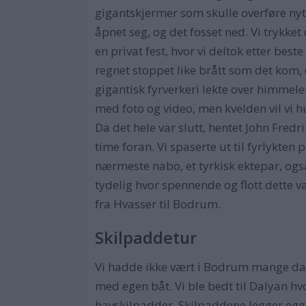
gigantskjermer som skulle overføre nyt
åpnet seg, og det fosset ned. Vi trykket 
en privat fest, hvor vi deltok etter best
regnet stoppet like brått som det kom,
gigantisk fyrverkeri lekte over himmelen!
med foto og video, men kvelden vil vi h
Da det hele var slutt, hentet John Fredr
time foran. Vi spaserte ut til fyrlykten
nærmeste nabo, et tyrkisk ektepar, også
tydelig hvor spennende og flott dette v
fra Hvasser til Bodrum.
Skilpaddetur
Vi hadde ikke vært i Bodrum mange dage
med egen båt. Vi ble bedt til Dalyan hvo
havskilpadder. Skilpaddene legger egge