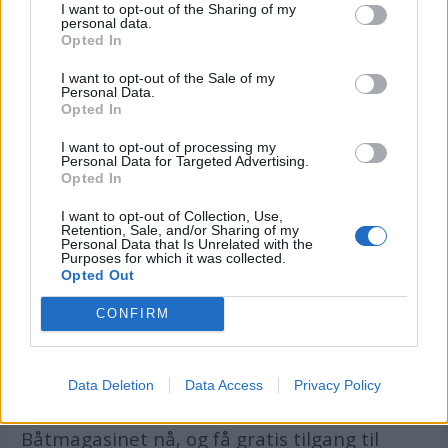
BÅTMAGASINET
I want to opt-out of the Sharing of my
personal data.
Opted In
I want to opt-out of the Sale of my
Personal Data.
Opted In
I want to opt-out of processing my
Personal Data for Targeted Advertising.
Opted In
I want to opt-out of Collection, Use,
Retention, Sale, and/or Sharing of my
Personal Data that Is Unrelated with the
Purposes for which it was collected.
Opted Out
CONFIRM
Få gratis tilgang til
havneguide
Data Deletion
Data Access
Privacy Policy
SPAR 659 KRONER: Tegn abonnement på
Båtmagasinet nå, og få gratis tilgang til