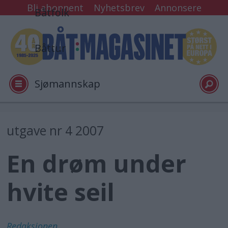
Bli abonnent
Nyhetsbrev
Annonsere
Båtfolk
Båttur
Sjømannskap
Tester
utgave nr 4 2007
En drøm under
Arkiv
hvite seil
Video
Logg inn
Redaksjonen