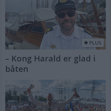
PLUS
– Kong Harald er glad i
båten