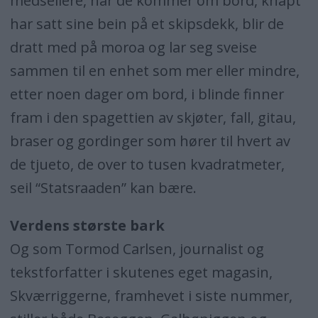
medseilere, når de kommer om bord, knapt
har satt sine bein på et skipsdekk, blir de
dratt med på moroa og lar seg sveise
sammen til en enhet som mer eller mindre,
etter noen dager om bord, i blinde finner
fram i den spagettien av skjøter, fall, gitau,
braser og gordinger som hører til hvert av
de tjueto, de over to tusen kvadratmeter,
seil “Statsraaden” kan bære.
Verdens største bark
Og som Tormod Carlsen, journalist og
tekstforfatter i skutenes eget magasin,
Skværriggerne, framhevet i siste nummer,