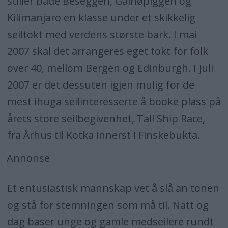
stiller både Beseggen, Galhøpiggen og
Kilimanjaro en klasse under et skikkelig
seiltokt med verdens største bark. I mai
2007 skal det arrangeres eget tokt for folk
over 40, mellom Bergen og Edinburgh. I juli
2007 er det dessuten igjen mulig for de
mest ihuga seilinteresserte å booke plass på
årets store seilbegivenhet, Tall Ship Race,
fra Århus til Kotka innerst i Finskebukta.
Annonse
Et entusiastisk mannskap vet å slå an tonen
og stå for stemningen som må til. Natt og
dag baser unge og gamle medseilere rundt