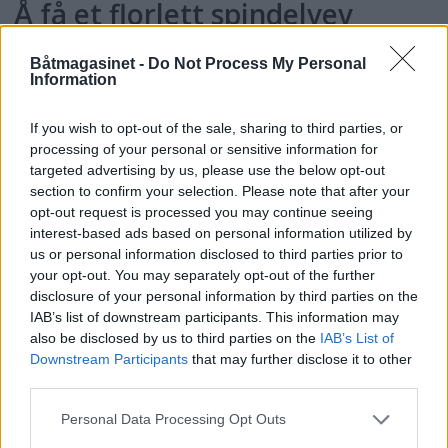
Å få et florlett spindelvev
Båtmagasinet -
Do Not Process My Personal
Information
som kjærtegn over munn og
kinn
If you wish to opt-out of the sale, sharing to third parties, or
processing of your personal or sensitive information for
targeted advertising by us, please use the below opt-out
og tenke litt på vær og vind.
section to confirm your selection. Please note that after your
opt-out request is processed you may continue seeing
interest-based ads based on personal information utilized by
us or personal information disclosed to third parties prior to
Be prestekravene om råd
your opt-out. You may separately opt-out of the further
disclosure of your personal information by third parties on the
IAB’s list of downstream participants. This information may
also be disclosed by us to third parties on the
IAB’s List of
og kanskje ja - og kanskje nei –
Downstream Participants
that may further disclose it to other
third parties.
han elsker - elsker ikke meg.
Personal Data Processing Opt Outs