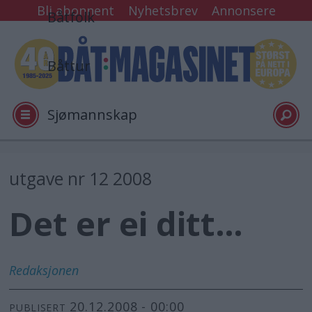
Bli abonnent
Nyhetsbrev
Annonsere
Båtfolk
Båttur
Sjømannskap
Tester
utgave nr 12 2008
Det er ei ditt…
Arkiv
Video
Redaksjonen
20.12.2008 - 00:00
Logg inn
PUBLISERT