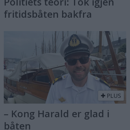
Politiets teori: Tok igjen
fritidsbåten bakfra
PLUS
– Kong Harald er glad i
båten