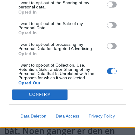
I want to opt-out of the Sharing of my
personal data.
Opted In
Men ennå ikke kjenne deg.
I want to opt-out of the Sale of my
Personal Data.
Opted In
Inger Hagerup
I want to opt-out of processing my
Personal Data for Targeted Advertising.
Opted In
ENGØYHOLMEN, STAVANGER
I want to opt-out of Collection, Use,
Retention, Sale, and/or Sharing of my
Personal Data that Is Unrelated with the
Purposes for which it was collected.
Opted Out
Jeg burde kanskje nevne det",
CONFIRM
sa Brumm da de gikk nedover
mot strandkanten på øya, "at
Data Deletion
Data Access
Privacy Policy
det ikke er en helt alminnelig
båt. Noen ganger er den en