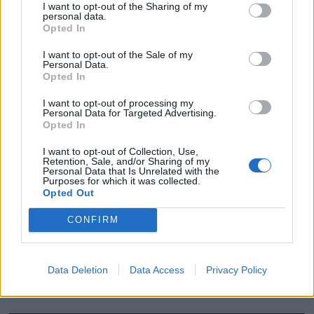
I want to opt-out of the Sharing of my
personal data.
Opted In
I want to opt-out of the Sale of my
Personal Data.
Opted In
I want to opt-out of processing my
Personal Data for Targeted Advertising.
Opted In
I want to opt-out of Collection, Use,
Retention, Sale, and/or Sharing of my
Personal Data that Is Unrelated with the
Få gratis tilgang til
Purposes for which it was collected.
Opted Out
havneguide
CONFIRM
SPAR 659 KRONER: Tegn abonnement på
Båtmagasinet nå, og få gratis tilgang til
Data Deletion
Data Access
Privacy Policy
Havneguiden Online!