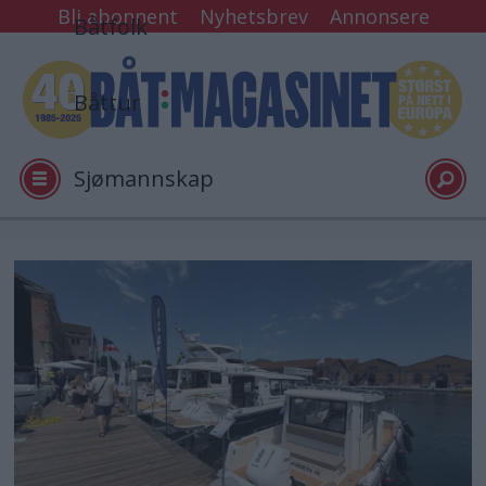
Bli abonnent
Nyhetsbrev
Annonsere
Båtfolk
Båttur
Sjømannskap
Tester
Arkiv
Video
Logg inn