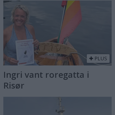
PLUS
Ingri vant roregatta i
Risør