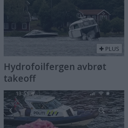
PLUS
Hydrofoilfergen avbrøt
takeoff