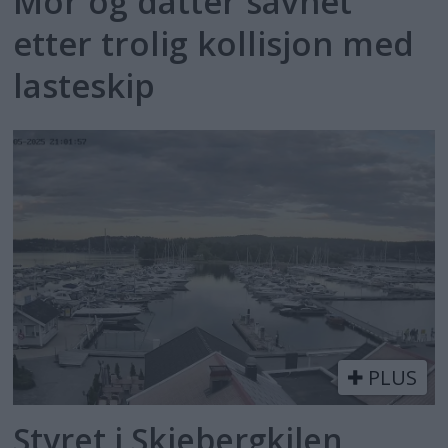
Mor og datter savnet
etter trolig kollisjon med
lasteskip
PLUS
Styret i Skjebergkilen