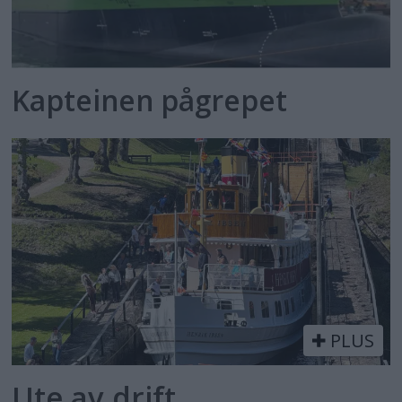
Kapteinen pågrepet
PLUS
Ute av drift