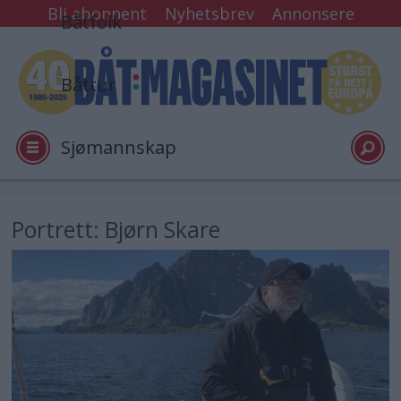
Bli abonnent
Nyhetsbrev
Annonsere
Båtfolk
Båttur
Sjømannskap
Tester
Portrett: Bjørn Skare
Arkiv
Video
Logg inn