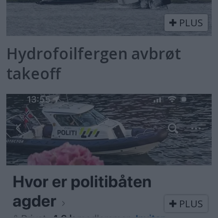
PLUS
Hydrofoilfergen avbrøt
takeoff
PLUS