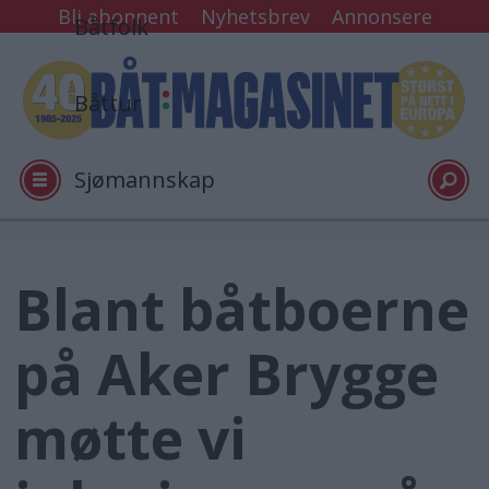
Bli abonnent
Nyhetsbrev
Annonsere
Båtfolk
Båttur
Sjømannskap
Tester
Blant båtboerne
Arkiv
på Aker Brygge
Video
møtte vi
Logg inn