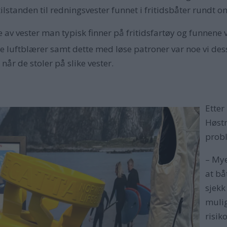
lstanden til redningsvester funnet i fritidsbåter rundt om
 av vester man typisk finner på fritidsfartøy og funnen
de luftblærer samt dette med løse patroner var noe vi des
når de stoler på slike vester.
Etter
Høstm
probl
– Mye
at bå
sjekk
mulig
risik