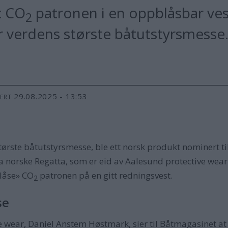
t CO
patronen i en oppblåsbar vest
2
r verdens største båtutstyrsmesse
29.08.2025 - 13:53
TERT
ørste båtutstyrsmesse, ble ett norsk produkt nominert t
 norske Regatta, som er eid av Aalesund protective wear.
låse» CO
patronen på en gitt redningsvest.
2
se
e wear, Daniel Anstem Høstmark, sier til Båtmagasinet at