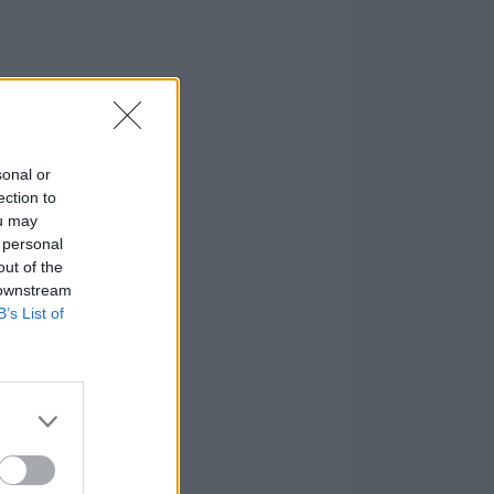
sonal or
ection to
ou may
 personal
out of the
 downstream
B’s List of