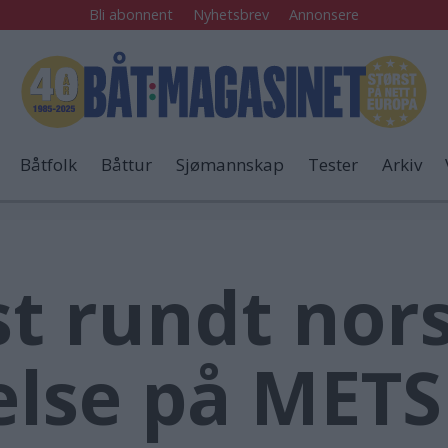
Bli abonnent
Nyhetsbrev
Annonsere
Båtfolk
Båttur
Sjømannskap
Tester
Arkiv
st rundt nor
else på METS