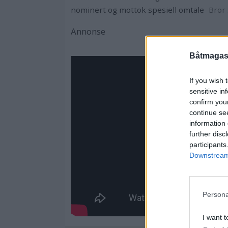
nominert og mottok spesiell omtale
Bror
Annonse
Båtmagasi
If you wish 
sensitive in
confirm you
continue se
information 
further disc
participants
Downstream 
Persona
I want t