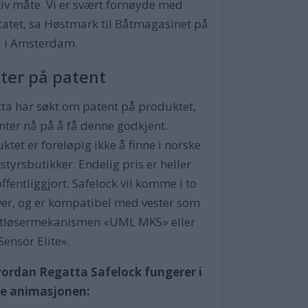
tiv måte. Vi er svært fornøyde med
tatet, sa Høstmark til Båtmagasinet på
d i Amsterdam.
ter på patent
ta har søkt om patent på produktet,
nter nå på å få denne godkjent.
ktet er foreløpig ikke å finne i norske
styrsbutikker. Endelig pris er heller
offentliggjort. Safelock vil komme i to
er, og er kompatibel med vester som
utløsermekanismen «UML MK5» eller
Sensor Elite».
vordan Regatta Safelock fungerer i
e animasjonen: