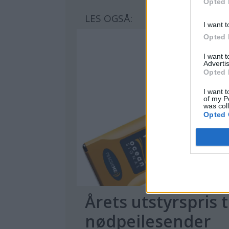
Opted 
LES OGSÅ:
I want t
Opted 
I want 
Advertis
Opted 
I want t
of my P
was col
Opted 
Årets utstyrspris t
nødpeilesender