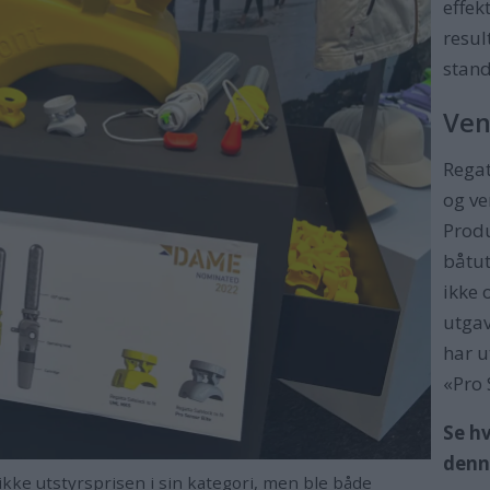
effek
resul
stan
Ven
Regat
og ve
Produ
båtut
ikke 
utgav
har 
«Pro 
Se h
denn
kke utstyrsprisen i sin kategori, men ble både