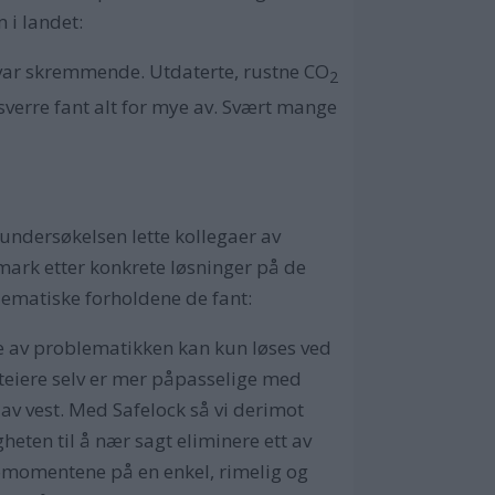
 i landet:
e var skremmende. Utdaterte, rustne CO
2
sverre fant alt for mye av. Svært mange
 undersøkelsen lette kollegaer av
ark etter konkrete løsninger på de
ematiske forholdene de fant:
 av problematikken kan kun løses ved
teiere selv er mer påpasselige med
 av vest. Med Safelock så vi derimot
heten til å nær sagt eliminere ett av
omomentene på en enkel, rimelig og