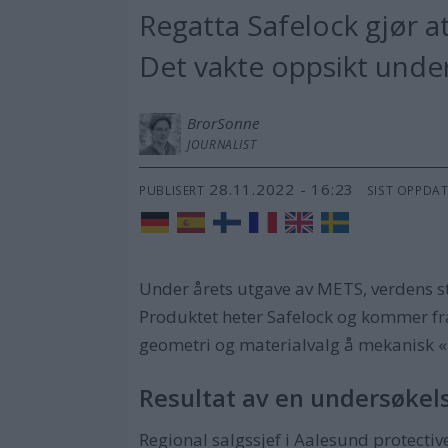
Regatta Safelock gjør a
Det vakte oppsikt unde
Bror
Sonne
JOURNALIST
28.11.2022 - 16:23
PUBLISERT
SIST OPPDA
Under årets utgave av METS, verdens st
Produktet heter Safelock og kommer fra
geometri og materialvalg å mekanisk «
Resultat av en undersøkel
Regional salgssjef i Aalesund protectiv