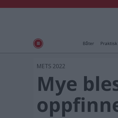
Båter
Praktisk
METS 2022
Mye ble
oppfinn