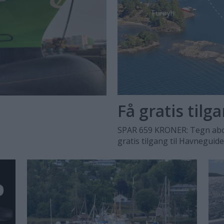
Få gratis tilg
SPAR 659 KRONER: Tegn abo
gratis tilgang til Havneguid