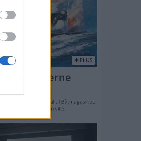
PLUS
l - en moderne
n, sier Lars O. Nordal til Båtmagasinet.
, men det var male han ville.