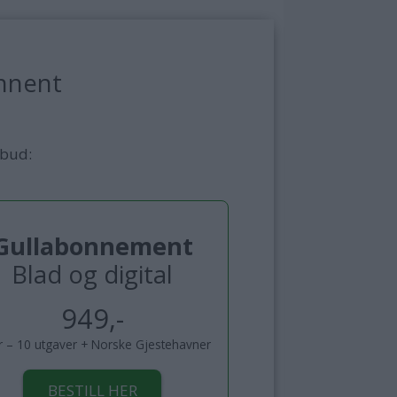
nnent
lbud:
Gullabonnement
Blad og digital
949,-
år – 10 utgaver + Norske Gjestehavner
BESTILL HER