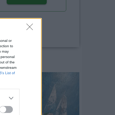
sonal or
ection to
ou may
 personal
out of the
 downstream
B’s List of