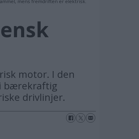
gammel, mens fremdriften er elektrisk.
vensk
risk motor. I den
i bærekraftig
ske drivlinjer.