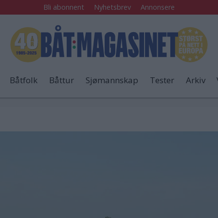
Bli abonnent
Nyhetsbrev
Annonsere
Båtfolk
Båttur
Sjømannskap
Tester
Arkiv