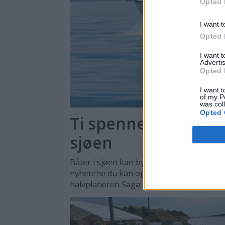
Opted 
I want t
Opted 
I want 
Advertis
Opted 
I want t
of my P
was col
Opted 
Ti spennende nyhete
sjøen
Båter i sjøen kan by på en rekke store og
nyhetene du kan oppleve er daycruisere
halvplaneren Saga 355.