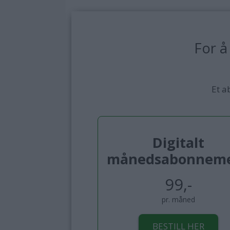
For å
Et a
Digitalt
månedsabonnem
99,-
pr. måned
BESTILL HER