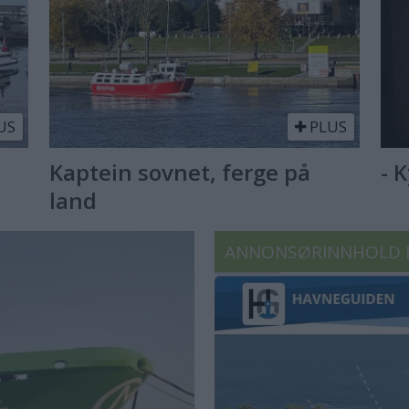
US
PLUS
Kaptein sovnet, ferge på
- 
land
ANNONSØRINNHOLD 