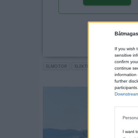
Båtmagasi
If you wish 
sensitive in
confirm you
ELMOTOR
ELEKTRISKE BÅTER
ELBÅT
continue se
information 
further disc
participants
Downstream 
Persona
I want t