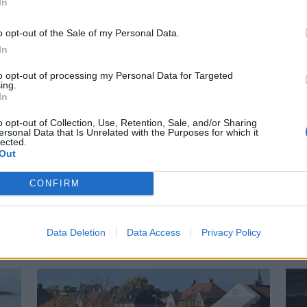
In
o opt-out of the Sale of my Personal Data.
In
to opt-out of processing my Personal Data for Targeted
ing.
In
o opt-out of Collection, Use, Retention, Sale, and/or Sharing
ersonal Data that Is Unrelated with the Purposes for which it
lected.
Out
r på Båter i
Lars O. Norda
CONFIRM
marinemaler
 små nyheter i år. Blant
– Båter og Risør hører samme
Data Deletion
Data Access
Privacy Policy
n Askeladden Fenix 66BR og
Faren rådet ham til å ta NTH