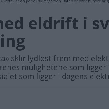
 «Greta» er en perle i skjærgården. Båten er over hundre år 
med eldrift i s
ing
» sklir lydløst frem med elekt
orenes mulighetene som ligger 
let som ligger i dagens elektri