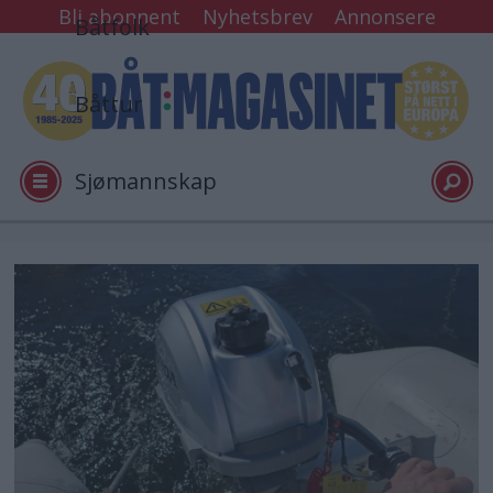
Bli abonnent
Nyhetsbrev
Annonsere
Båtfolk
Båttur
Sjømannskap
Tester
Arkiv
Video
Logg inn