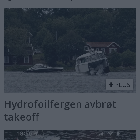
PLUS
Hydrofoilfergen avbrøt
takeoff