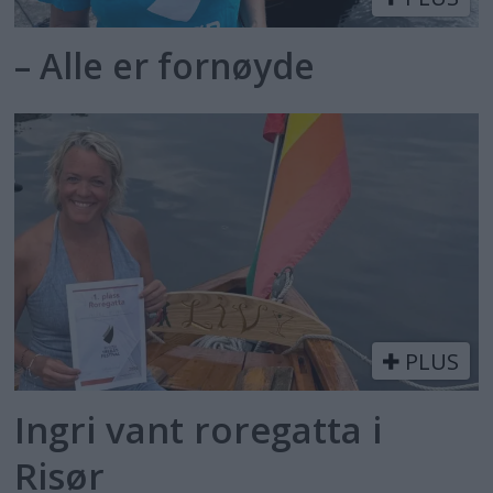
– Alle er fornøyde
PLUS
Ingri vant roregatta i
Risør