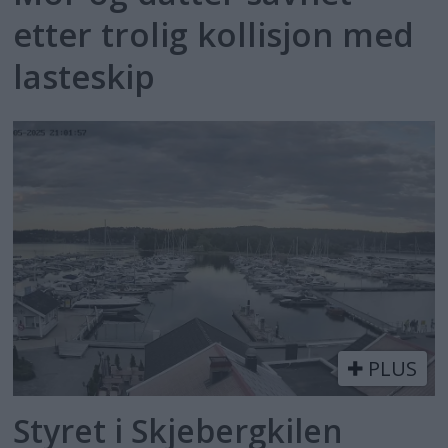
etter trolig kollisjon med
lasteskip
PLUS
Styret i Skjebergkilen