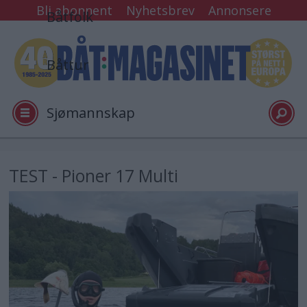
Bli abonnent
Nyhetsbrev
Annonsere
Båtfolk
Båttur
Sjømannskap
Tester
TEST - Pioner 17 Multi
Arkiv
Video
Logg inn