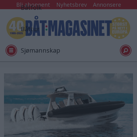
Bli abonnent
Nyhetsbrev
Annonsere
Båtfolk
Båttur
Sjømannskap
Tester
Arkiv
Video
Logg inn