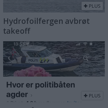
PLUS
Hydrofoilfergen avbrøt
takeoff
PLUS