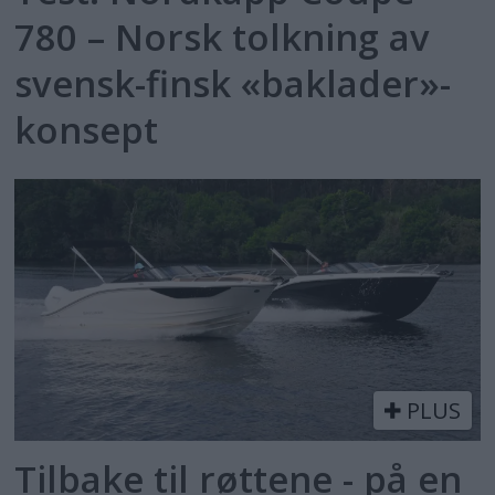
780 – Norsk tolkning av
svensk-finsk «baklader»-
konsept
PLUS
Tilbake til røttene - på en