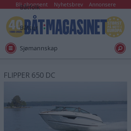
Bli abonnent
Nyhetsbrev
Annonsere
Båtfolk
Båttur
Sjømannskap
Tester
FLIPPER 650 DC
Arkiv
Video
Logg inn