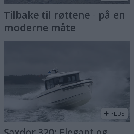
Tilbake til røttene - på en
moderne måte
PLUS
Saxdor 320: Elegant og