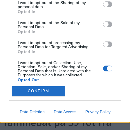
flest klikk i Testguiden i
I want to opt-out of the Sharing of my
personal data.
2025
Opted In
I want to opt-out of the Sale of my
Personal Data.
Opted In
I want to opt-out of processing my
Personal Data for Targeted Advertising.
Opted In
I want to opt-out of Collection, Use,
Retention, Sale, and/or Sharing of my
Personal Data that Is Unrelated with the
Purposes for which it was collected.
Opted Out
PLUS
CONFIRM
Prøvekjørt: Mesterlig
Data Deletion
Data Access
Privacy Policy
familiebåt på 39 fot fra