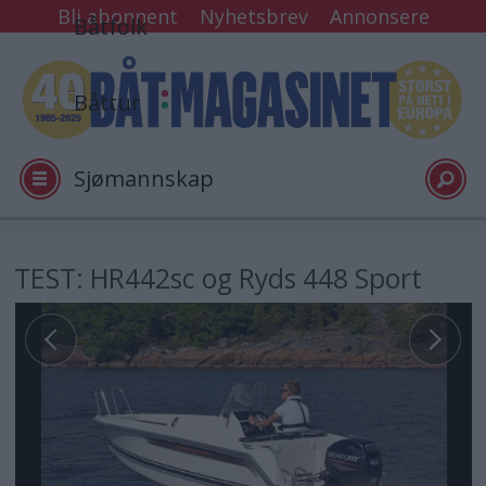
Bli abonnent
Nyhetsbrev
Annonsere
Båtfolk
Båttur
Sjømannskap
Tester
TEST: HR442sc og Ryds 448 Sport
Arkiv
Video
Logg inn