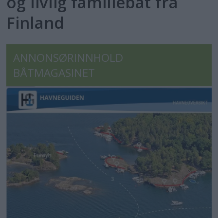
og livlig familiebåt fra
Finland
ANNONSØRINNHOLD
BÅTMAGASINET