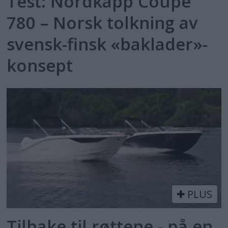
Test: Nordkapp Coupe
780 – Norsk tolkning av
svensk-finsk «baklader»-
konsept
PLUS
Tilbake til røttene - på en