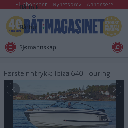
Bli abonnent
Nyhetsbrev
Annonsere
Båtfolk
Båttur
Sjømannskap
Tester
Førsteinntrykk: Ibiza 640 Touring
Arkiv
Video
Logg inn