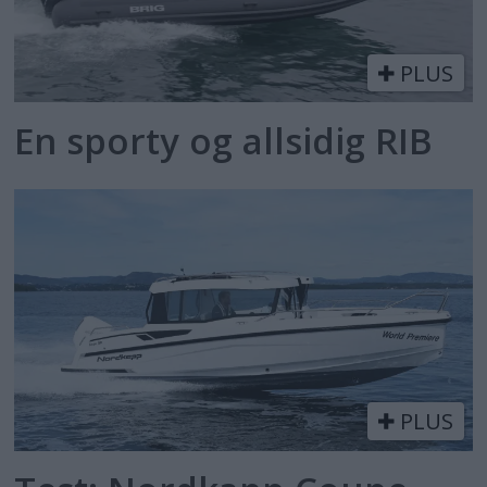
PLUS
En sporty og allsidig RIB
PLUS