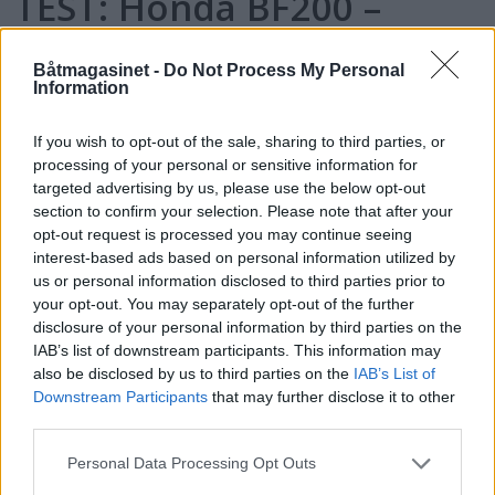
TEST: Honda BF200 –
Mange finesser
Båtmagasinet -
Do Not Process My Personal
Information
If you wish to opt-out of the sale, sharing to third parties, or
processing of your personal or sensitive information for
targeted advertising by us, please use the below opt-out
section to confirm your selection. Please note that after your
opt-out request is processed you may continue seeing
interest-based ads based on personal information utilized by
us or personal information disclosed to third parties prior to
your opt-out. You may separately opt-out of the further
disclosure of your personal information by third parties on the
IAB’s list of downstream participants. This information may
also be disclosed by us to third parties on the
IAB’s List of
Topp 10: Disse båtene fikk
Downstream Participants
that may further disclose it to other
third parties.
flest klikk i Testguiden i
Personal Data Processing Opt Outs
2025