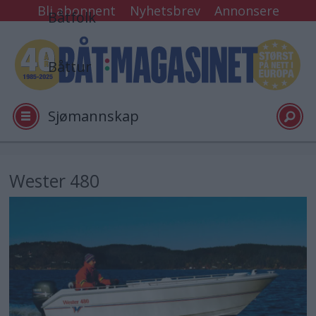
Bli abonnent
Nyhetsbrev
Annonsere
Båtfolk
Båttur
Sjømannskap
Tester
Wester 480
Arkiv
Video
Logg inn