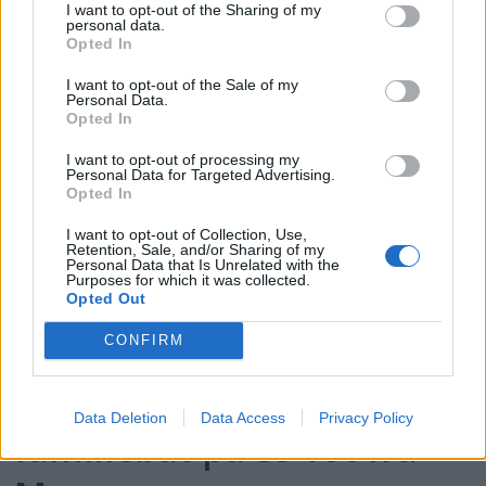
flest klikk i Testguiden i
I want to opt-out of the Sharing of my
personal data.
2025
Opted In
I want to opt-out of the Sale of my
Personal Data.
Opted In
I want to opt-out of processing my
Personal Data for Targeted Advertising.
Opted In
I want to opt-out of Collection, Use,
Retention, Sale, and/or Sharing of my
Personal Data that Is Unrelated with the
Purposes for which it was collected.
Opted Out
PLUS
CONFIRM
Prøvekjørt: Mesterlig
Data Deletion
Data Access
Privacy Policy
familiebåt på 39 fot fra