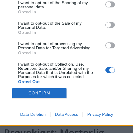
I want to opt-out of the Sharing of my
Topp 10: Disse båtene fikk
personal data.
Opted In
flest klikk i Testguiden i
I want to opt-out of the Sale of my
Personal Data.
2025
Opted In
I want to opt-out of processing my
Personal Data for Targeted Advertising.
Opted In
I want to opt-out of Collection, Use,
Retention, Sale, and/or Sharing of my
Personal Data that Is Unrelated with the
Purposes for which it was collected.
Opted Out
CONFIRM
PLUS
Data Deletion
Data Access
Privacy Policy
Prøvekjørt: Mesterlig