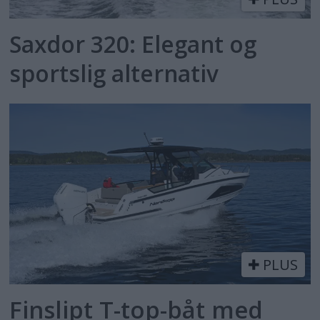
Saxdor 320: Elegant og
sportslig alternativ
PLUS
Finslipt T-top-båt med