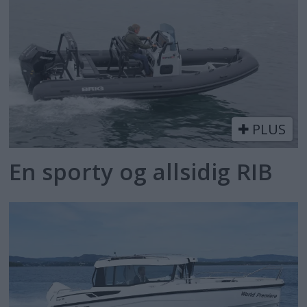
PLUS
En sporty og allsidig RIB