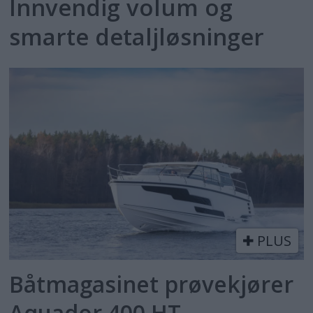
Innvendig volum og
smarte detaljløsninger
PLUS
Båtmagasinet prøvekjører
Aquador 400 HT