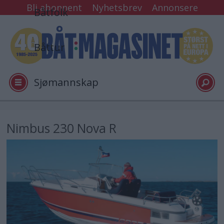
Bli abonnent
Nyhetsbrev
Annonsere
Båtfolk
Båttur
Sjømannskap
Tester
Nimbus 230 Nova R
Arkiv
Video
Logg inn