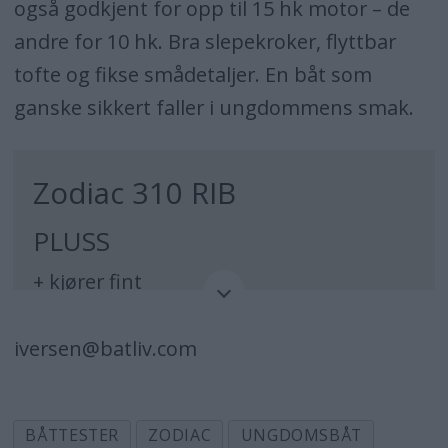
også godkjent for opp til 15 hk motor – de
andre for 10 hk. Bra slepekroker, flyttbar
tofte og fikse smådetaljer. En båt som
ganske sikkert faller i ungdommens smak.
Zodiac 310 RIB
PLUSS
+ kjører fint
+ bra finish
iversen@batliv.com
MINUS
– dyrest
BÅTTESTER
ZODIAC
UNGDOMSBÅT