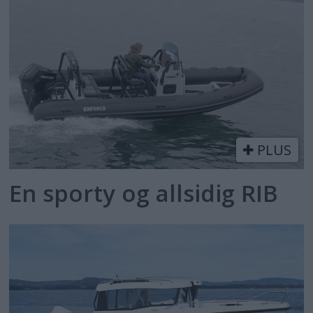
PLUS
En sporty og allsidig RIB