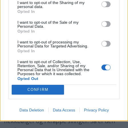
I want to opt-out of the Sharing of my
Pris for båt:
19.990 kr
personal data.
Opted In
Pris båt og motor
m/ 8 Johnson:
(pakke):
35.890,-
I want to opt-out of the Sale of my
Personal Data.
Opted In
I want to opt-out of processing my
Zodiac 310 RIB
Personal Data for Targeted Advertising.
Opted In
I want to opt-out of Collection, Use,
Det er vanskelig å se forskjell på Bombarden
Retention, Sale, and/or Sharing of my
Personal Data that Is Unrelated with the
og Zodiacen. Også bunnen ser temmelig lik
Purposes for which it was collected.
Opted Out
ut, men denne båten veier altså noen kilo
CONFIRM
mer og koster 19.990 kroner. Med en person
kjører den bra – vel og merke når man sitter
Data Deletion
Data Access
Privacy Policy
på dørken. Den kan kjøres tøft – både over
hekkbølger og i krappe svinger. Så er den