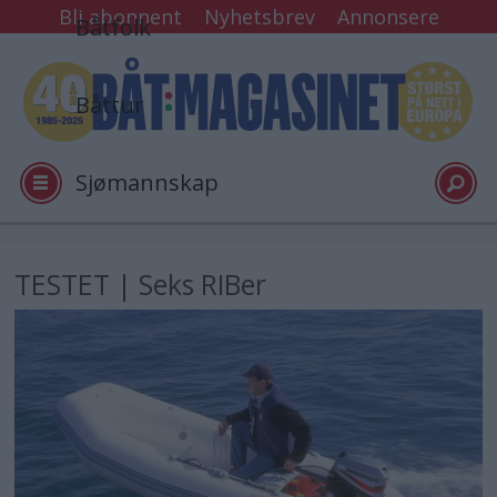
Bli abonnent
Nyhetsbrev
Annonsere
Båtfolk
Båttur
Sjømannskap
Tester
TESTET | Seks RIBer
Arkiv
Video
Logg inn