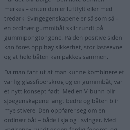
merkes – enten den er luftfylt eller med
tredørk. Svingegenskapene er så som så –
en ordinær gummibåt sklir rundt på
gummipongtongene. På den positive siden
kan føres opp høy sikkerhet, stor lasteevne
og at hele båten kan pakkes sammen.
Da man fant ut at man kunne kombinere et
vanlig glassfiberskrog og en gummibåt, var
et nytt konsept født. Med en V-bunn blir
sjøegenskapene langt bedre og båten blir
mye stivere. Den oppfører seg om en
ordinær båt – både i sjø og i svinger. Med
«pølsene» rundt er den ferdig fendret, og