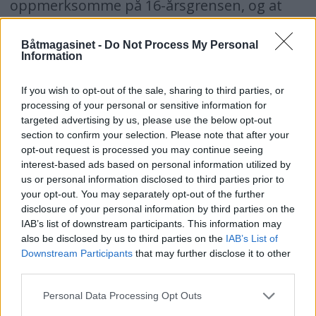
oppmerksomme på 16-årsgrensen, og at
toppfarten ikke skal være over 10 knop. En
Båtmagasinet -
Do Not Process My Personal
10 hk motor bør man imidlertid ha dersom
Information
man skal ha litt last om bord i de små
If you wish to opt-out of the sale, sharing to third parties, or
RIBene.
processing of your personal or sensitive information for
targeted advertising by us, please use the below opt-out
section to confirm your selection. Please note that after your
Zodiac 310 RIB
opt-out request is processed you may continue seeing
interest-based ads based on personal information utilized by
Lengde:
3,10 m
us or personal information disclosed to third parties prior to
your opt-out. You may separately opt-out of the further
Bredde:
1,50 m
disclosure of your personal information by third parties on the
IAB’s list of downstream participants. This information may
Vekt:
50 kg
also be disclosed by us to third parties on the
IAB’s List of
Downstream Participants
that may further disclose it to other
Ant. Pers.
4
third parties.
Max. Motor:
10 hk
Personal Data Processing Opt Outs