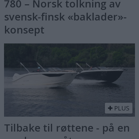
780 – Norsk tolkning av
svensk-finsk «baklader»-
konsept
PLUS
Tilbake til røttene - på en