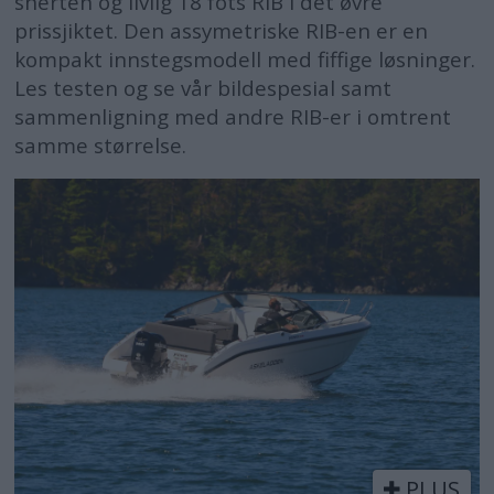
snerten og livlig 18 fots RIB i det øvre
prissjiktet. Den assymetriske RIB-en er en
kompakt innstegsmodell med fiffige løsninger.
Les testen og se vår bildespesial samt
sammenligning med andre RIB-er i omtrent
samme størrelse.
PLUS