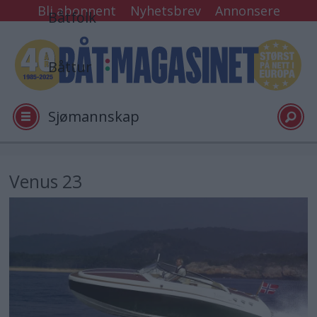
Bli abonnent
Nyhetsbrev
Annonsere
Båtfolk
Båttur
Sjømannskap
Tester
Venus 23
Arkiv
Video
Logg inn