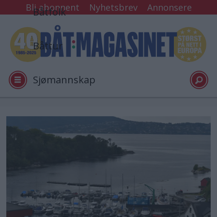
Bli abonnent
Nyhetsbrev
Annonsere
Båtfolk
Båttur
Sjømannskap
Tester
Arkiv
Video
Logg inn