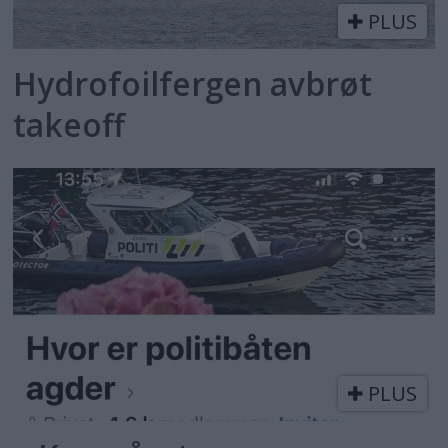
PLUS
Hydrofoilfergen avbrøt
takeoff
PLUS