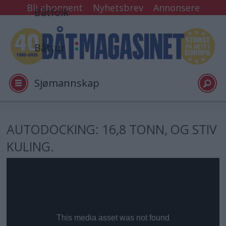
Bli abonnent
Nyhetsbrev
Annonsere
Båtfolk
Båttur
Sjømannskap
Tester
AUTODOCKING: 16,8 TONN, OG STIV
KULING.
Arkiv
Video
Logg inn