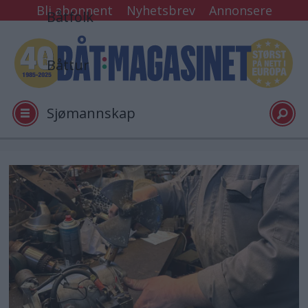
Bli abonnent
Nyhetsbrev
Annonsere
Båtfolk
Båttur
Sjømannskap
Tester
Arkiv
Video
Logg inn