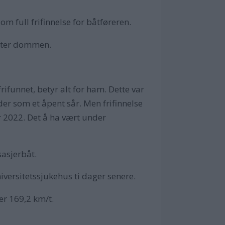
m full frifinnelse for båtføreren.
etter dommen.
rifunnet, betyr alt for ham. Dette var
 der som et åpent sår. Men frifinnelse
r 2022. Det å ha vært under
sasjerbåt.
ersitetssjukehus ti dager senere.
er 169,2 km/t.