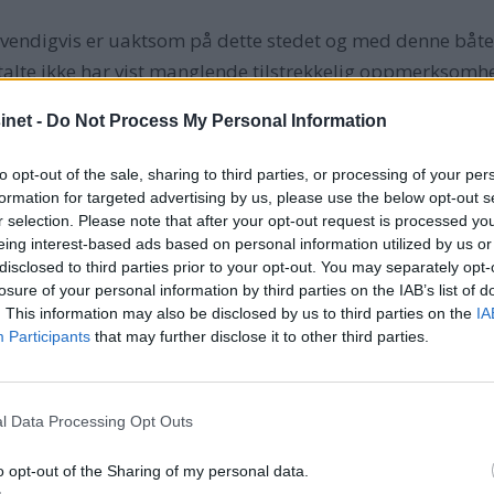
ødvendigvis er uaktsom på dette stedet og med denne båte
tiltalte ikke har vist manglende tilstrekkelig oppmerksomh
net -
Do Not Process My Personal Information
to opt-out of the sale, sharing to third parties, or processing of your per
formation for targeted advertising by us, please use the below opt-out s
r selection. Please note that after your opt-out request is processed y
eing interest-based ads based on personal information utilized by us or
disclosed to third parties prior to your opt-out. You may separately opt-
losure of your personal information by third parties on the IAB’s list of
. This information may also be disclosed by us to third parties on the
IA
Participants
that may further disclose it to other third parties.
l Data Processing Opt Outs
o opt-out of the Sharing of my personal data.