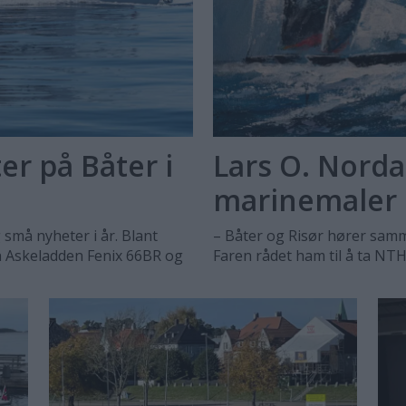
r på Båter i
Lars O. Norda
marinemaler
 små nyheter i år. Blant
– Båter og Risør hører samme
n Askeladden Fenix 66BR og
Faren rådet ham til å ta NTH