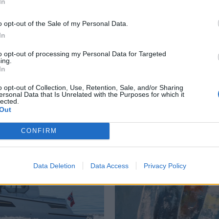
In
tsomt drap på sønnen
o opt-out of the Sale of my Personal Data.
In
er hurtigbåtulykken på Bergen havn for snart to år
ter den tragiske hendelsen.
to opt-out of processing my Personal Data for Targeted
ing.
In
o opt-out of Collection, Use, Retention, Sale, and/or Sharing
ersonal Data that Is Unrelated with the Purposes for which it
lected.
Out
CONFIRM
Data Deletion
Data Access
Privacy Policy