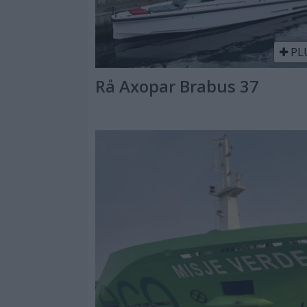
PL
Rå Axopar Brabus 37