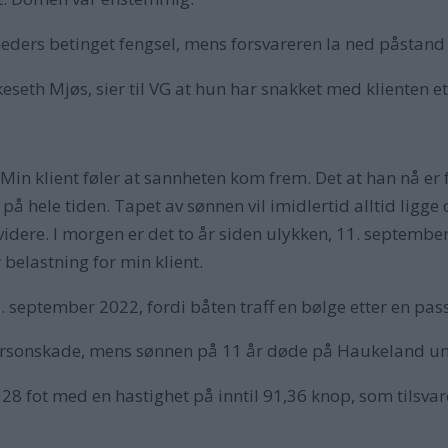
ders betinget fengsel, mens forsvareren la ned påstand o
keseth Mjøs, sier til VG at hun har snakket med klienten 
Min klient føler at sannheten kom frem. Det at han nå er f
 på hele tiden. Tapet av sønnen vil imidlertid alltid ligge
videre. I morgen er det to år siden ulykken, 11. septembe
 belastning for min klient.
 september 2022, fordi båten traff en bølge etter en pas
ersonskade, mens sønnen på 11 år døde på Haukeland univ
 fot med en hastighet på inntil 91,36 knop, som tilsvar