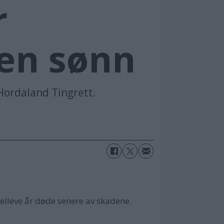
r
en sønn
 Hordaland Tingrett.
 elleve år døde senere av skadene.