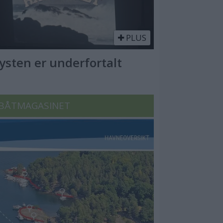
PLUS
Kysten er underfortalt
BÅTMAGASINET