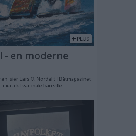
PLUS
l - en moderne
n, sier Lars O. Nordal til Båtmagasinet.
, men det var male han ville.