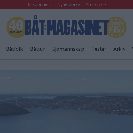
Bli abonnent
Nyhetsbrev
Annonsere
Båtfolk
Båttur
Sjømannskap
Tester
Arkiv