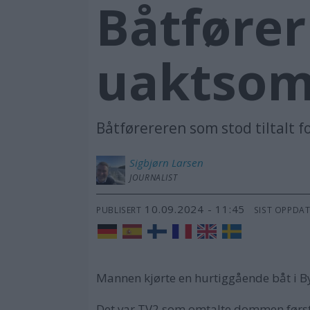
Båtfører
uaktsom
Båtførereren som stod tiltalt 
Sigbjørn
Larsen
JOURNALIST
10.09.2024 - 11:45
PUBLISERT
SIST OPPDA
Mannen kjørte en hurtiggående båt i By
Det var TV2 som omtalte dommen førs