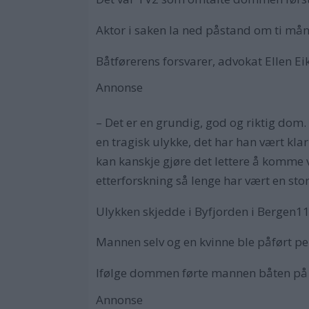
Aktor i saken la ned påstand om ti måne
Båtførerens forsvarer, advokat Ellen Ei
Annonse
– Det er en grundig, god og riktig dom. 
en tragisk ulykke, det har han vært klar
kan kanskje gjøre det lettere å komme 
etterforskning så lenge har vært en stor
Ulykken skjedde i Byfjorden i Bergen11.
Mannen selv og en kvinne ble påført p
Ifølge dommen førte mannen båten på 28
Annonse