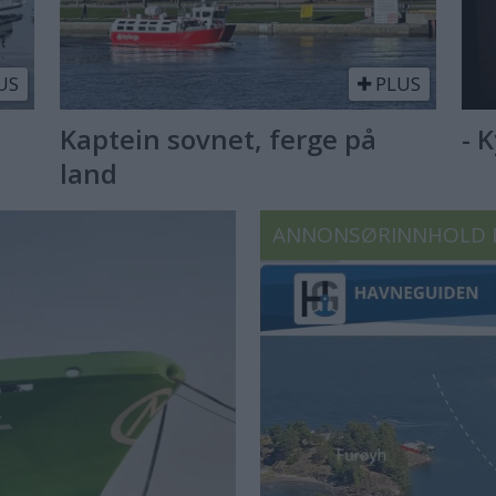
US
PLUS
Kaptein sovnet, ferge på
- 
land
ANNONSØRINNHOLD 