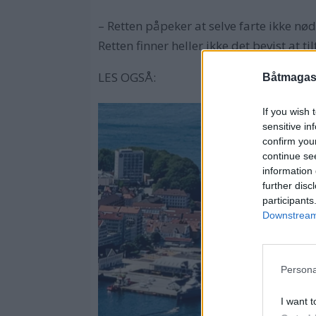
– Retten påpeker at selve farte ikke n
Retten finner heller ikke det bevist at 
LES OGSÅ:
Båtmagasi
If you wish 
sensitive in
confirm you
continue se
information 
further disc
participants
Downstream 
Persona
I want t