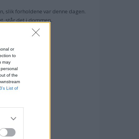
n, slik forholdene var denne dagen.
et, står det i dommen.
sonal or
ection to
ou may
 personal
out of the
 downstream
B’s List of