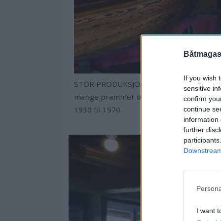
Båtmagasi
If you wish 
STOR PRODUKSJON: Her ble det bygd
sensitive in
mange prammer og seilsjekter fra omkr
confirm you
1930 til 1970.
continue se
information 
further disc
participants
Downstream 
Persona
I want t