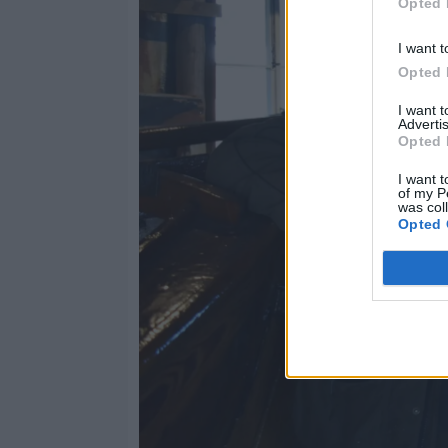
Opted 
I want t
Opted 
I want 
Advertis
Opted 
I want t
of my P
was col
Opted 