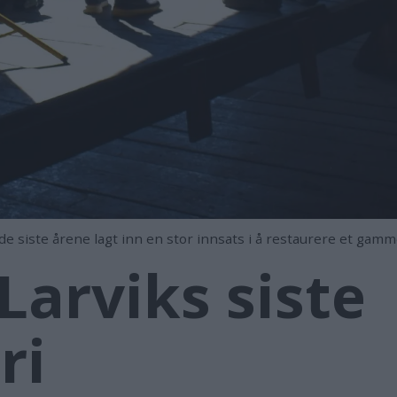
ste årene lagt inn en stor innsats i å restaurere et gammel
 Larviks siste
ri