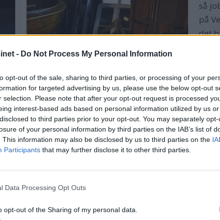
så jo
på Ve
det b
motor
net -
Do Not Process My Personal Information
han o
opphø
to opt-out of the sale, sharing to third parties, or processing of your per
NYTT LIV: Driften av båtbyggeriet opphørte
båtby
formation for targeted advertising by us, please use the below opt-out s
om lag 1970, men de siste to årene har
ing
r selection. Please note that after your opt-out request is processed y
bygget gjennomgått store oppgraderinger.
eing interest-based ads based on personal information utilized by us or
Siden
disclosed to third parties prior to your opt-out. You may separately opt-
resta
losure of your personal information by third parties on the IAB’s list of
har 
. This information may also be disclosed by us to third parties on the
IA
Participants
that may further disclose it to other third parties.
legge
nødve
histo
l Data Processing Opt Outs
båtby
åpne 
o opt-out of the Sharing of my personal data.