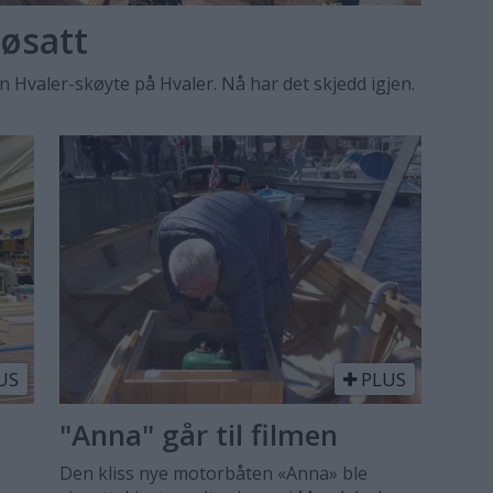
jøsatt
en Hvaler-skøyte på Hvaler. Nå har det skjedd igjen.
US
PLUS
"Anna" går til filmen
Den kliss nye motorbåten «Anna» ble