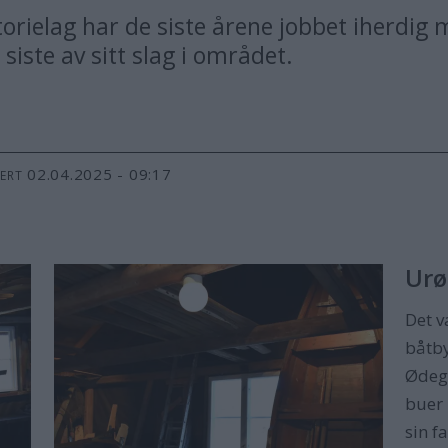
istorielag har de siste årene jobbet iherdig
iste av sitt slag i området.
02.04.2025 - 09:17
TERT
Urø
Det v
båtb
Ødega
buer 
sin f