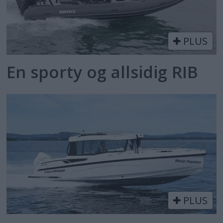
PLUS
En sporty og allsidig RIB
PLUS