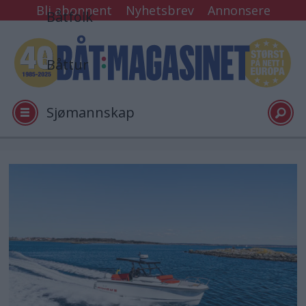
Bli abonnent
Nyhetsbrev
Annonsere
Båtfolk
Båttur
Sjømannskap
Tester
Arkiv
Video
Logg inn