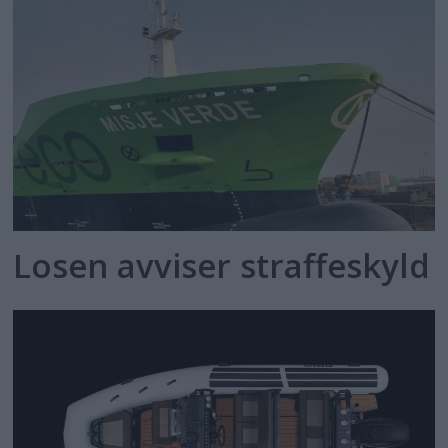
Losen avviser straffeskyld