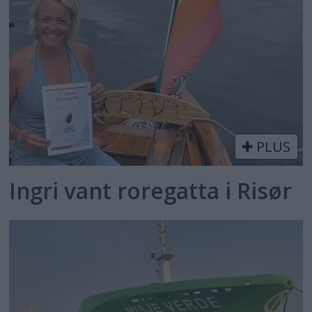
PLUS
Ingri vant roregatta i Risør