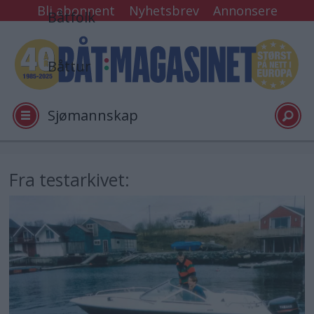
Bli abonnent
Nyhetsbrev
Annonsere
Båtfolk
Båttur
Sjømannskap
Tester
Fra testarkivet:
Arkiv
Video
Logg inn