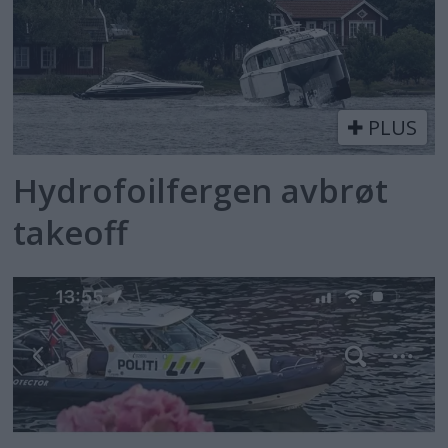
PLUS
Hydrofoilfergen avbrøt
takeoff