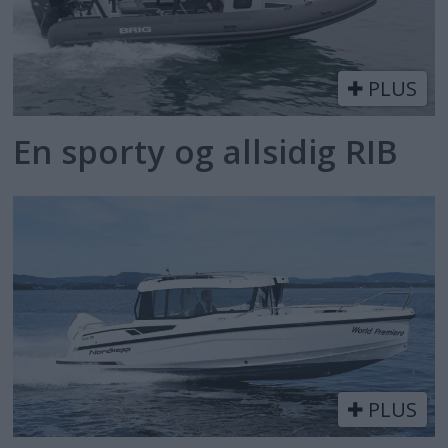
PLUS
En sporty og allsidig RIB
PLUS