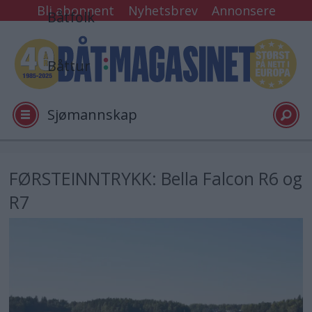
Bli abonnent
Nyhetsbrev
Annonsere
Båtfolk
Båttur
Sjømannskap
Tester
FØRSTEINNTRYKK: Bella Falcon R6 og
R7
Arkiv
Video
Logg inn